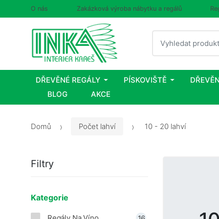
O nás
Zakázková výroba nábytku a regálů
Re
Vyhledat
DŘEVĚNÉ REGÁLY
PÍSKOVIŠTĚ
DŘEVĚN
BLOG
AKCE
Domů
Počet lahví
10 - 20 lahví
Filtry
Kategorie
Regály Na Víno
16