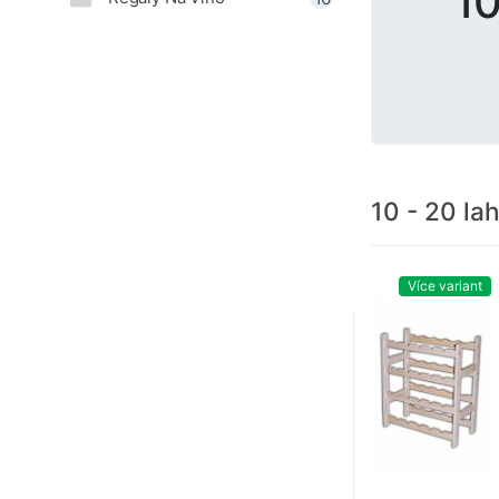
10
10 - 20 lah
Více variant