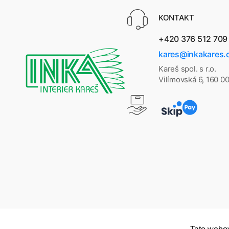
KONTAKT
+420 376 512 709
kares@inkakares.
Kareš spol. s r.o.
Vilímovská 6, 160 0