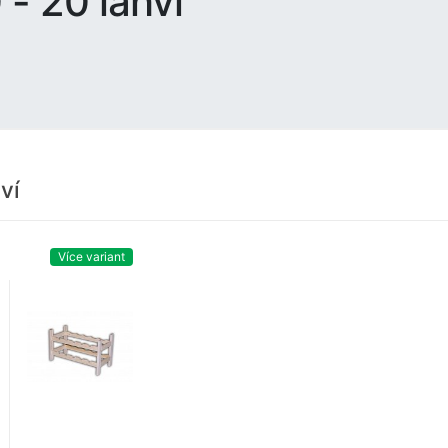
 - 20 lahví
ví
Více variant