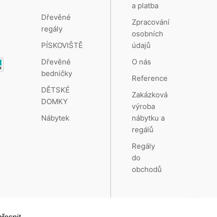
a platba
Dřevěné
Zpracování
regály
osobních
údajů
PÍSKOVIŠTĚ
O nás
Dřevěné
bedničky
Reference
DĚTSKÉ
Zakázková
DOMKY
výroba
nábytku a
Nábytek
regálů
Regály
do
obchodů