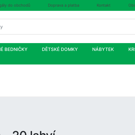
gály do obchodů
Doprava a platba
Kontakt
Obc
É BEDNIČKY
DĚTSKÉ DOMKY
NÁBYTEK
KR