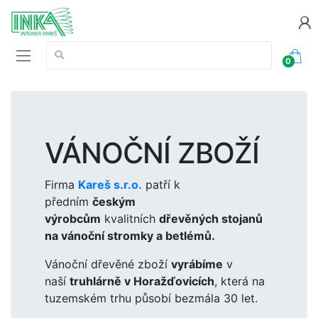
Vyhledávání:
0
VÁNOČNÍ ZBOŽÍ
Firma
Kareš s.r.o.
patří k
předním
českým
výrobcům
kvalitních
dřevěných stojanů
na vánoční stromky a betlémů.
Vánoční dřevěné zboží
vyrábíme
v
naší
truhlárně v Horažďovicích
, která na
tuzemském trhu působí bezmála 30 let.