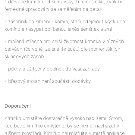
- dřevěné krmítko od šumavských řemeslníků, kvalitní
řemeslné zpracování se zaměřením na detail
- zásobník na krmení - komín, stačí odejmout krytku na
komínu a nasypat oblíbenou směs semínek a zrní
- mořená střecha pro delší životnost krmítka v různých
barvách (červená, zelená, hnědá..) dle momentálních
skladových zásob
- pěkný a užitečný doplněk do Vaší zahrady
- březový stojan není součástí dodávky
Doporučení
:
Krmítko umístěte dostatečně vysoko nad zemí. Strom,
kde bude krmítko umístěno, by se neměl nacházet v
rušném prostředí. Krmítko neumisťujte v místě aplikace