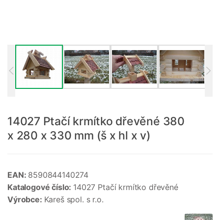
14027 Ptačí krmítko dřevěné 380
x 280 x 330 mm (š x hl x v)
EAN:
8590844140274
Katalogové číslo:
14027 Ptačí krmítko dřevěné
Výrobce:
Kareš spol. s r.o.