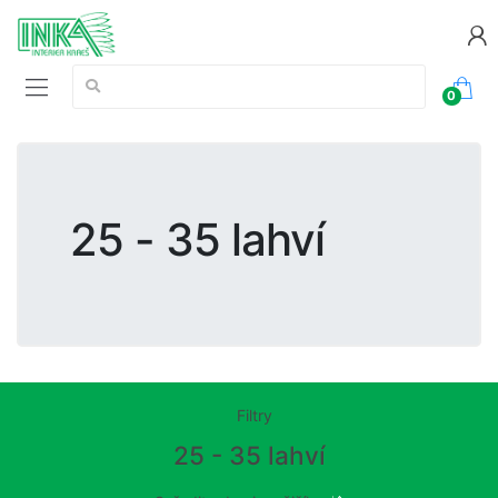
Vyhledávání:
0
25 - 35 lahví
Filtry
25 - 35 lahví