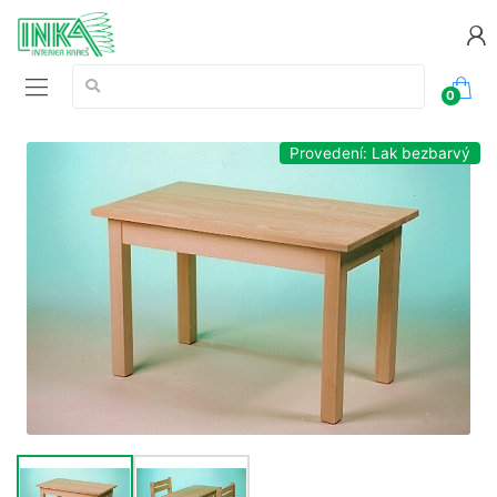
Vyhledávání:
0
Provedení: Lak bezbarvý