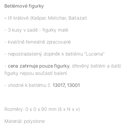
Betlémové figurky
-
tři králové (Kašpar, Melichar, Baltazar)
- 3 kusy v sadě - figurky malé
- kvalitně řemeslně zpracované
- nepostradatelný doplněk k betlému "Lucerna"
-
cena zahrnuje pouze figurky
, dřevěný betlém a další
figurky nejsou součástí balení
- vhodné k betlému č.
13017, 13001
Rozměry: 0 x 0 x 90 mm (š x hl x v)
Materiál: polystone