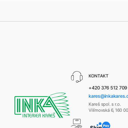
KONTAKT
+420 376 512 709
kares@inkakares.
Kareš spol. s r.o.
Vilímovská 6, 160 0