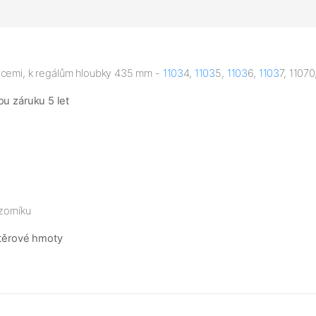
licemi, k regálům hloubky 435 mm -
1103
4,
1103
5,
1103
6,
1103
7, 11070
ou záruku 5 let
zorníku
těrové hmoty