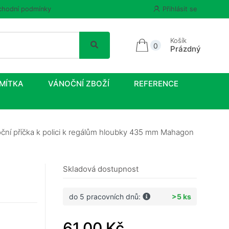
hodní podmínky
Přihlásit se
Košík
0
Prázdný
MÍTKA
VÁNOČNÍ ZBOŽÍ
REFERENCE
ční příčka k polici k regálům hloubky 435 mm Mahagon
Skladová dostupnost
do 5 pracovních dnů:
>5 ks
61,00 Kč