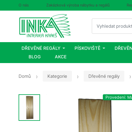
O nás
Zakázková výroba nábytku a regálů
Re
Vyhledat
DŘEVĚNÉ REGÁLY
PÍSKOVIŠTĚ
DŘEVĚN
BLOG
AKCE
Domů
Kategorie
Dřevěné regály
Provedení: M