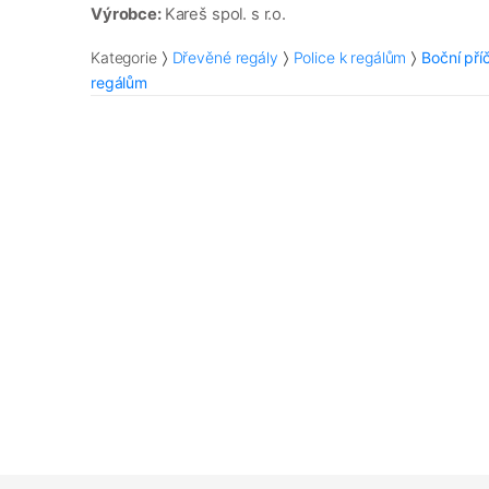
Výrobce:
Kareš spol. s r.o.
Kategorie
Dřevěné regály
Police k regálům
Boční pří
regálům