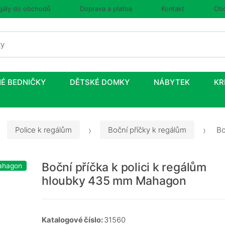
gály do obchodů
Doprava a platba
Kontakt
Obc
É BEDNIČKY
DĚTSKÉ DOMKY
NÁBYTEK
KR
Police k regálům
Boční příčky k regálům
Bo
Boční příčka k polici k regálům
ahagon
hloubky 435 mm Mahagon
Katalogové číslo:
31560