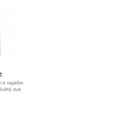
č
ci k regálům
Světlý dub