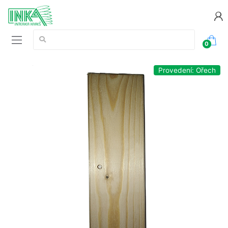
Vyhledávání:
0
Provedení: Ořech