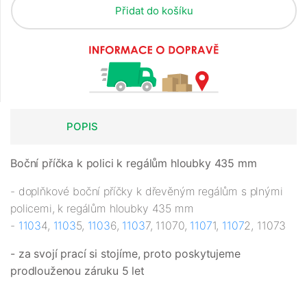
Přidat do košíku
POPIS
Boční příčka k polici k regálům hloubky 435 mm
- doplňkové boční příčky k dřevěným regálům s plnými
policemi, k regálům hloubky 435 mm
-
1103
4,
1103
5,
1103
6,
1103
7, 11070,
1107
1,
1107
2, 11073
- za svojí prací si stojíme, proto poskytujeme
prodlouženou záruku 5 let