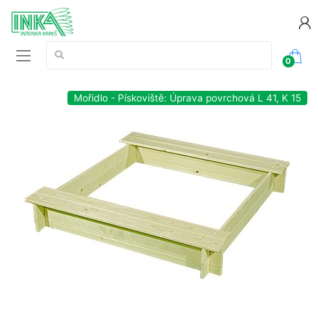
Vyhledávání:
0
Mořidlo - Pískoviště: Úprava povrchová L 41, K 15