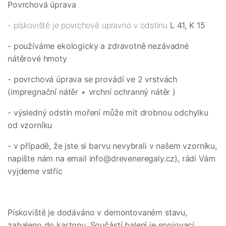
Povrchová úprava
- pískoviště je povrchově upravno v odstínu
L 41, K 15
- používáme ekologicky a zdravotně nezávadné
nátěrové hmoty
- povrchová úprava se provádí ve 2 vrstvách
(impregnační nátěr + vrchní ochranný nátěr )
- výsledný odstín moření může mít drobnou odchylku
od vzorníku
- v případě, že jste si barvu nevybrali v našem vzorníku,
napište nám na email info@dreveneregaly.cz), rádi Vám
vyjdeme vstříc
Pískoviště je dodáváno v demontovaném stavu,
zabaleno do kartonu. Součástí balení je spojovací