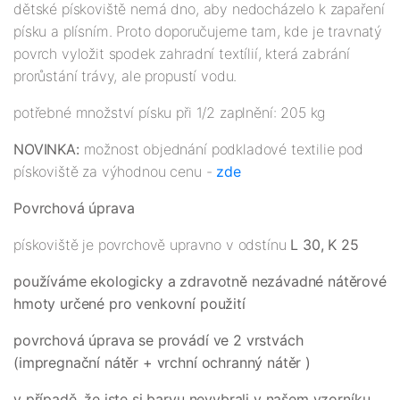
dětské pískoviště nemá dno, aby nedocházelo k zapaření
písku a plísním. Proto doporučujeme tam, kde je travnatý
povrch vyložit spodek zahradní textílií, která zabrání
prorůstání trávy, ale propustí vodu.
potřebné množství písku při 1/2 zaplnění: 205 kg
NOVINKA:
možnost objednání podkladové textilie pod
pískoviště za výhodnou cenu -
zde
Povrchová úprava
pískoviště je povrchově upravno v odstínu
L 30, K 25
používáme ekologicky a zdravotně nezávadné nátěrové
hmoty určené pro venkovní použití
povrchová úprava se provádí ve 2 vrstvách
(impregnační nátěr + vrchní ochranný nátěr )
v případě, že jste si barvu nevybrali v našem vzorníku,