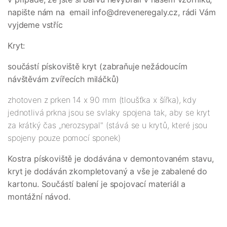
napište nám na email info@dreveneregaly.cz, rádi Vám
vyjdeme vstříc
Kryt:
součástí pískoviště kryt (zabraňuje nežádoucím
návštěvám zvířecích miláčků)
zhotoven z prken 14 x 90 mm (tloušťka x šířka), kdy
jednotlivá prkna jsou se svlaky spojena tak, aby se kryt
za krátký čas „nerozsypal" (stává se u krytů, které jsou
spojeny pouze pomocí sponek)
Kostra pískoviště je dodávána v demontovaném stavu,
kryt je dodáván zkompletovaný a vše je zabalené do
kartonu. Součástí balení je spojovací materiál a
montážní návod.