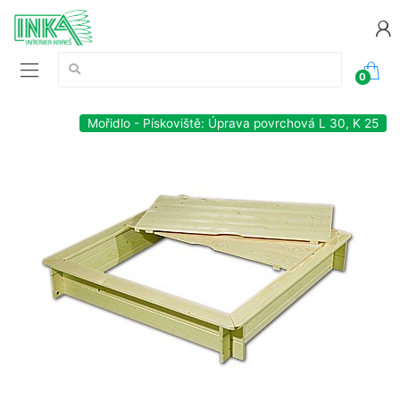
Vyhledávání:
0
Mořidlo - Pískoviště: Úprava povrchová L 30, K 25