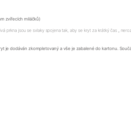
m zvířecích miláčků)
ivá prkna jsou se svlaky spojena tak, aby se kryt za krátký čas „ ner
t je dodáván zkompletovaný a vše je zabalené do kartonu. Součást