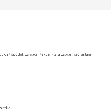
ožit spodek zahradní textílií, která zabrání prorůstání
vstříc