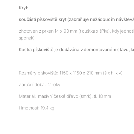
Kryt:
součástí pískoviště kryt (zabraňuje nežádoucím návštěvá
zhotoven z prken 14 x 90 mm (tloušťka x šířka), kdy jednotl
sponek)
Kostra pískoviště je dodávána v demontovaném stavu, kry
Rozměry pískoviště: 1150 x 1150 x 210 mm (š x hl x v)
Záruční doba: 2 roky
Materiál: masivní české dřevo (smrk), tl. 18 mm
Hmotnost: 19,4 kg