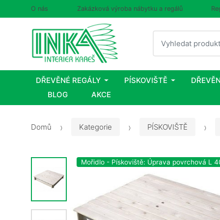
O nás
Zakázková výroba nábytku a regálů
Re
Vyhledat
DŘEVĚNÉ REGÁLY
PÍSKOVIŠTĚ
DŘEVĚN
BLOG
AKCE
Domů
Kategorie
PÍSKOVIŠTĚ
Mořidlo - Pískoviště: Úprava povrchová L 4