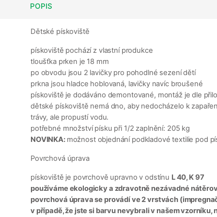
POPIS
Dětské pískoviště
pískoviště pochází z vlastní produkce
tloušťka prken je 18 mm
po obvodu jsou 2 lavičky pro pohodlné sezení dětí
prkna jsou hladce hoblovaná, lavičky navíc broušené
pískoviště je dodáváno demontované, montáž je dle př
dětské pískoviště nemá dno, aby nedocházelo k zapaření p
trávy, ale propustí vodu.
potřebné množství písku při 1/2 zaplnění: 205 kg
NOVINKA:
možnost objednání podkladové textilie pod p
Povrchová úprava
pískoviště je povrchově upravno v odstínu
L 40, K 97
používáme ekologicky a zdravotně nezávadné nátěrov
povrchová úprava se provádí ve 2 vrstvách (impregnačn
v případě, že jste si barvu nevybrali v našem vzorníku