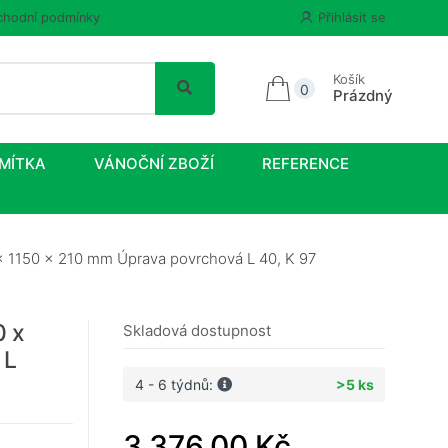
hodní podmínky
Přihlásit se
Košík
0
Prázdný
MÍTKA
VÁNOČNÍ ZBOŽÍ
REFERENCE
x 1150 x 210 mm Úprava povrchová L 40, K 97
0 x
Skladová dostupnost
 L
4 - 6 týdnů:
>5 ks
3 376,00 Kč