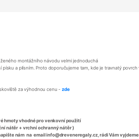
iloženého montážního návodu velmi jednoduchá
ísku a plísním. Proto doporučujeme tam, kde je travnatý povrch vyl
ískoviště za výhodnou cenu -
zde
é hmoty vhodné pro venkovní použití
í nátěr + vrchní ochranný nátěr )
, napište nám na email info@dreveneregaly.cz, rádi Vám vyjdeme 