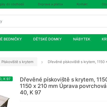
gály do obchodů
Doprava a platba
Kontakt
Obc
É BEDNIČKY
DĚTSKÉ DOMKY
NÁBYTEK
KR
Pískoviště s krytem
Dřevěné pískoviště s krytem, 1150 
Dřevěné pískoviště s krytem, 115
0, K 97
1150 x 210 mm Úprava povrchová
40, K 97