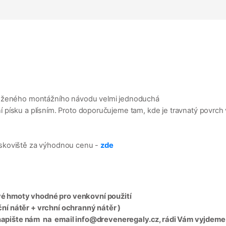
iloženého montážního návodu velmi jednoduchá
ísku a plísním. Proto doporučujeme tam, kde je travnatý povrch vyl
ískoviště za výhodnou cenu -
zde
é hmoty vhodné pro venkovní použití
í nátěr + vrchní ochranný nátěr )
, napište nám na email info@dreveneregaly.cz, rádi Vám vyjdeme 