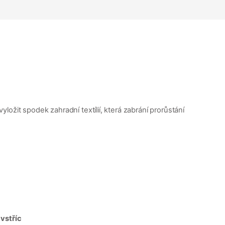
ožit spodek zahradní textílií, která zabrání prorůstání
vstříc