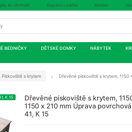
gály do obchodů
Doprava a platba
Kontakt
Obc
É BEDNIČKY
DĚTSKÉ DOMKY
NÁBYTEK
KR
Pískoviště s krytem
Dřevěné pískoviště s krytem, 1150 
Dřevěné pískoviště s krytem, 115
1, K 15
1150 x 210 mm Úprava povrchová
41, K 15