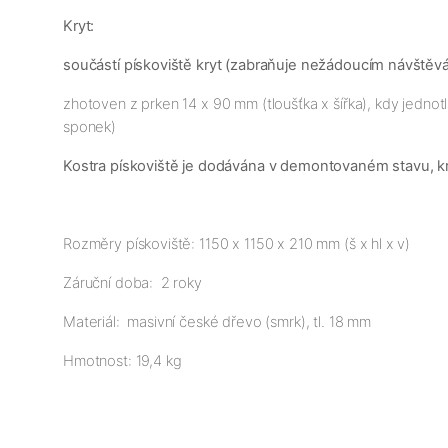
Kryt:
součástí pískoviště kryt (zabraňuje nežádoucím návštěvá
zhotoven z prken 14 x 90 mm (tloušťka x šířka), kdy jednotl
sponek)
Kostra pískoviště je dodávána v demontovaném stavu, kry
Rozměry pískoviště: 1150 x 1150 x 210 mm (š x hl x v)
Záruční doba: 2 roky
Materiál: masivní české dřevo (smrk), tl. 18 mm
Hmotnost: 19,4 kg