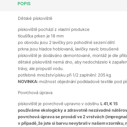
POPIS
Dětské pískoviště
pískoviště pochází z vlastní produkce
tloušťka prken je 18 mm
po obvodu jsou 2 lavičky pro pohodlné sezení dětí
prkna jsou hladce hoblovaná, lavičky navíc broušené
pískoviště je dodáváno demontované, montáž je dle př
dětské pískoviště nemá dno, aby nedocházelo k zapaření p
trávy, ale propustí vodu.
potřebné množství písku při 1/2 zaplnění: 205 kg
NOVINKA:
možnost objednání podkladové textilie pod p
Povrchová úprava
pískoviště je povrchově upravno v odstínu
L 41, K 15
používáme ekologicky a zdravotně nezávadné nátěrov
povrchová úprava se provádí ve 2 vrstvách (impregnačn
v případě, že jste si barvu nevybrali v našem vzorníku