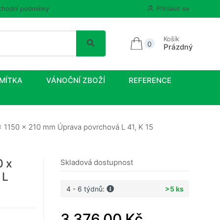
hodní podmínky
Přihlásit se
Košík
0
Prázdný
MÍTKA
VÁNOČNÍ ZBOŽÍ
REFERENCE
x 1150 x 210 mm Úprava povrchová L 41, K 15
0 x
Skladová dostupnost
 L
4 - 6 týdnů:
>5 ks
3 376,00 Kč