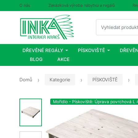
O nás
Zakázková výroba nábytku a regálů
Re
Vyhledat
DŘEVĚNÉ REGÁLY
PÍSKOVIŠTĚ
DŘEVĚN
BLOG
AKCE
Domů
Kategorie
PÍSKOVIŠTĚ
Mořidlo - Pískoviště: Úprava povrchová L 4