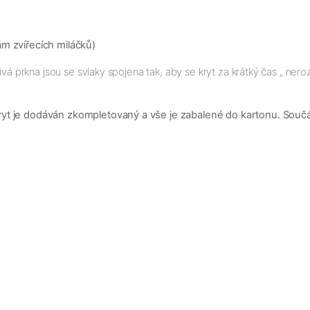
m zvířecích miláčků)
ivá prkna jsou se svlaky spojena tak, aby se kryt za krátký čas „ ner
t je dodáván zkompletovaný a vše je zabalené do kartonu. Součást