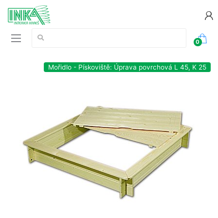
Vyhledávání:
0
Mořidlo - Pískoviště: Úprava povrchová L 45, K 25