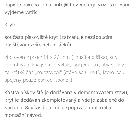
napište nám na email info@dreveneregaly.cz, rádi Vám
vyjdeme vstříc
Kryt:
součástí pískoviště kryt (zabraňuje nežádoucím
návštěvám zvířecích miláčků)
zhotoven z prken 14 x 90 mm (tloušťka x šířka), kdy
jednotlivá prkna jsou se svlaky spojena tak, aby se kryt
za krátký čas „nerozsypal" (stává se u krytů, které jsou
spojeny pouze pomocí sponek)
Kostra pískoviště je dodávána v demontovaném stavu,
kryt je dodáván zkompletovaný a vše je zabalené do
kartonu. Součástí balení je spojovací materiál a
montážní návod.