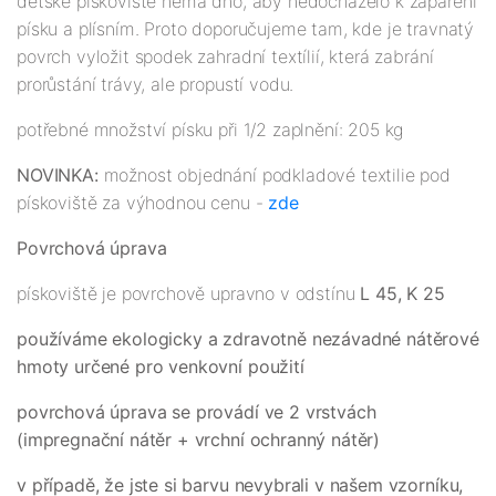
dětské pískoviště nemá dno, aby nedocházelo k zapaření
písku a plísním. Proto doporučujeme tam, kde je travnatý
povrch vyložit spodek zahradní textílií, která zabrání
prorůstání trávy, ale propustí vodu.
potřebné množství písku při 1/2 zaplnění: 205 kg
NOVINKA:
možnost objednání podkladové textilie pod
pískoviště za výhodnou cenu -
zde
Povrchová úprava
pískoviště je povrchově upravno v odstínu
L 45, K 25
používáme ekologicky a zdravotně nezávadné nátěrové
hmoty určené pro venkovní použití
povrchová úprava se provádí ve 2 vrstvách
(impregnační nátěr + vrchní ochranný nátěr)
v případě, že jste si barvu nevybrali v našem vzorníku,