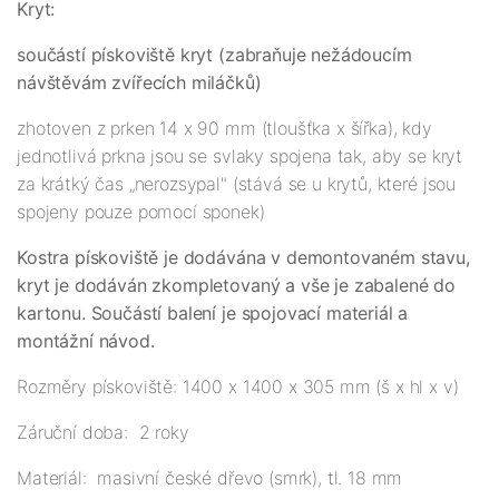
Kryt:
součástí pískoviště kryt (zabraňuje nežádoucím
návštěvám zvířecích miláčků)
zhotoven z prken 14 x 90 mm (tloušťka x šířka), kdy
jednotlivá prkna jsou se svlaky spojena tak, aby se kryt
za krátký čas „nerozsypal" (stává se u krytů, které jsou
spojeny pouze pomocí sponek)
Kostra pískoviště je dodávána v demontovaném stavu,
kryt je dodáván zkompletovaný a vše je zabalené do
kartonu. Součástí balení je spojovací materiál a
montážní návod.
Rozměry pískoviště: 1400 x 1400 x 305 mm (š x hl x v)
Záruční doba: 2 roky
Materiál: masivní české dřevo (smrk), tl. 18 mm