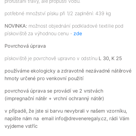
prorůstání trávy, ale propustí vodu.
potřebné množství písku při 1/2 zaplnění: 439 kg
NOVINKA:
možnost objednání podkladové textilie pod
pískoviště za výhodnou cenu -
zde
Povrchová úprava
pískoviště je povrchově upravno v odstínu
L 30, K 25
používáme ekologicky a zdravotně nezávadné nátěrové
hmoty určené pro venkovní použití
povrchová úprava se provádí ve 2 vrstvách
(impregnační nátěr + vrchní ochranný nátěr)
v případě, že jste si barvu nevybrali v našem vzorníku,
napište nám na email info@dreveneregaly.cz, rádi Vám
vyjdeme vstříc