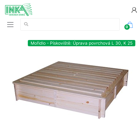
Vyhledávání:
0
Mořidlo - Pískoviště: Úprava povrchová L 30, K 25