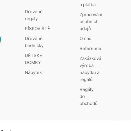
a platba
Dřevěné
Zpracování
regály
osobních
údajů
PÍSKOVIŠTĚ
O nás
Dřevěné
bedničky
Reference
DĚTSKÉ
Zakázková
DOMKY
výroba
nábytku a
Nábytek
regálů
Regály
do
obchodů