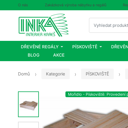
O nás
Zakázková výroba nábytku a regálů
Re
Vyhledat
DŘEVĚNÉ REGÁLY
PÍSKOVIŠTĚ
DŘEVĚN
BLOG
AKCE
Domů
Kategorie
PÍSKOVIŠTĚ
Mořidlo - Pískoviště: Provedení p