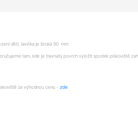
ezení dětí, lavička je široká 90 mm
čujeme tam, kde je travnatý povrch vyložit spodek pískoviště zahradní
ískoviště za výhodnou cenu -
zde