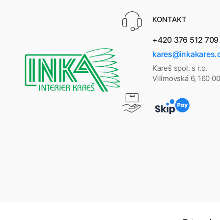
KONTAKT
+420 376 512 709
kares@inkakares.
Kareš spol. s r.o.
Vilímovská 6, 160 0