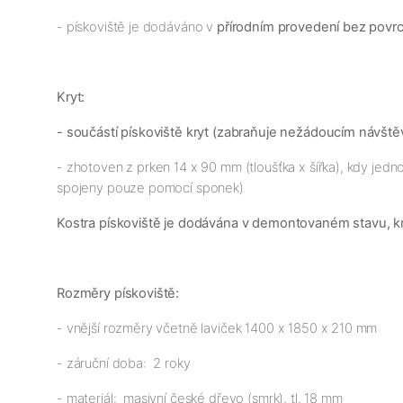
- pískoviště je dodáváno v
přírodním provedení bez povr
Kryt:
- součástí pískoviště kryt (zabraňuje nežádoucím návštěv
- zhotoven z prken 14 x 90 mm (tloušťka x šířka), kdy jednot
spojeny pouze pomocí sponek)
Kostra pískoviště je dodávána v demontovaném stavu, kry
Rozměry pískoviště:
- vnější rozměry včetně laviček 1400 x 1850 x 210 mm
- záruční doba: 2 roky
- materiál: masivní české dřevo (smrk), tl. 18 mm