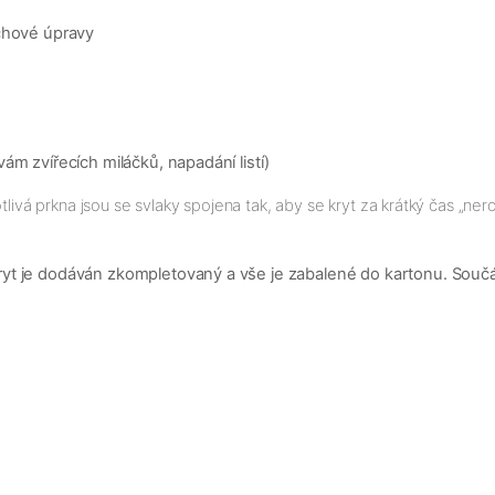
chové úpravy
ám zvířecích miláčků, napadání listí)
livá prkna jsou se svlaky spojena tak, aby se kryt za krátký čas „nero
t je dodáván zkompletovaný a vše je zabalené do kartonu. Součást