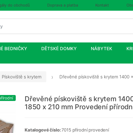
gály do obchodů
Doprava a platba
Kontakt
Obc
É BEDNIČKY
DĚTSKÉ DOMKY
NÁBYTEK
KR
Pískoviště s krytem
Dřevěné pískoviště s krytem 1400 x
Dřevěné pískoviště s krytem 140
řírodní
1850 x 210 mm Provedení přírodn
Katalogové číslo:
7015 přírodní provedení