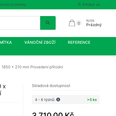
hodní podmínky
Přihlásit se
Košík
0
Prázdný
MÍTKA
VÁNOČNÍ ZBOŽÍ
REFERENCE
 1850 x 210 mm Provedení přírodní
0 x
Skladová dostupnost
í
4 - 6 týdnů:
>5 ks
3 710,00 Kč