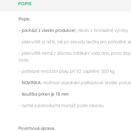
POPIS
Popis:
- pochází z vlastní produkce!
, nikoliv z hromadné výroby
- pískoviště je nižší, má po obvodu lavičky pro pohodlné s
- pískoviště nemá z důvodu odtékání vody dno, proto doporu
vodu.
- potřebné množství písku při 1/2 zaplnění: 350 kg
-
NOVINKA:
možnost objednání podkladové textilie pod p
-
tloušťka prken je 18 mm
- rychlá a jednoduchá montáž podle návodu
Povrchová úprava