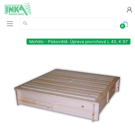
Vyhledávání:
0
Mořidlo - Pískoviště: Úprava povrchová L 40, K 97