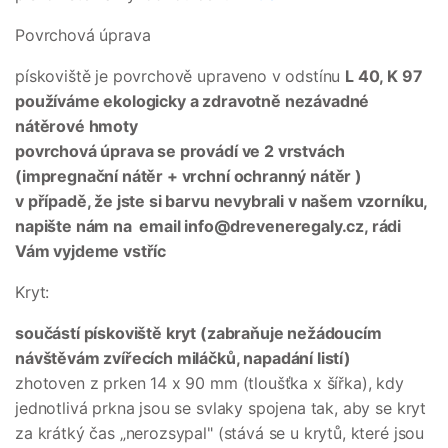
Povrchová úprava
pískoviště je povrchově upraveno v odstínu
L 40, K 97
používáme ekologicky a zdravotně nezávadné
nátěrové hmoty
povrchová úprava se provádí ve 2 vrstvách
(impregnační nátěr + vrchní ochranný nátěr )
v případě, že jste si barvu nevybrali v našem vzorníku,
napište nám na email info@dreveneregaly.cz, rádi
Vám vyjdeme vstříc
Kryt:
součástí pískoviště kryt (zabraňuje nežádoucím
návštěvám zvířecích miláčků, napadání listí)
zhotoven z prken 14 x 90 mm (tloušťka x šířka), kdy
jednotlivá prkna jsou se svlaky spojena tak, aby se kryt
za krátký čas „nerozsypal" (stává se u krytů, které jsou