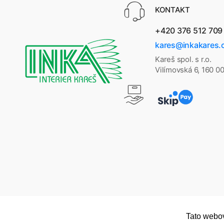
KONTAKT
+420 376 512 709
kares@inkakares.
Kareš spol. s r.o.
Vilímovská 6, 160 0
Tato webov
Copyright © 2026
Dřevěné regály