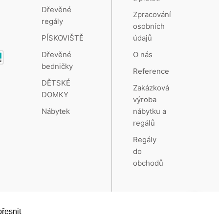
Dřevěné
Zpracování
regály
osobních
údajů
PÍSKOVIŠTĚ
O nás
Dřevěné
bedničky
Reference
DĚTSKÉ
Zakázková
DOMKY
výroba
nábytku a
Nábytek
regálů
Regály
do
obchodů
řesnit
Vytvořeno systémem
RETAILYS.