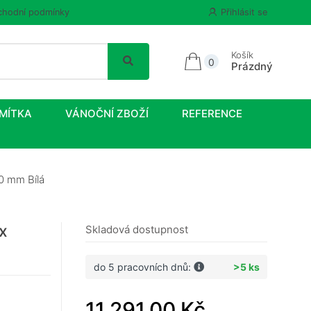
hodní podmínky
Přihlásit se
Košík
0
Prázdný
MÍTKA
VÁNOČNÍ ZBOŽÍ
REFERENCE
50 mm Bílá
 x
Skladová dostupnost
do 5 pracovních dnů:
>5 ks
11 291,00 Kč