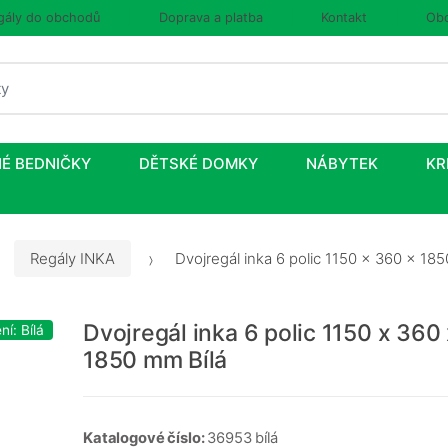
gály do obchodů
Doprava a platba
Kontakt
Obc
É BEDNIČKY
DĚTSKÉ DOMKY
NÁBYTEK
KR
Regály INKA
Dvojregál inka 6 polic 1150 x 360 x 18
Dvojregál inka 6 polic 1150 x 360
í: Bílá
1850 mm Bílá
Katalogové číslo:
36953 bílá