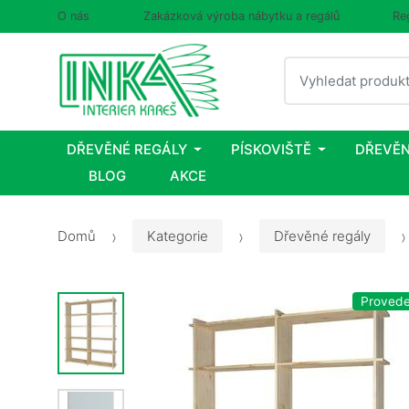
O nás
Zakázková výroba nábytku a regálů
Re
Vyhledat
DŘEVĚNÉ REGÁLY
PÍSKOVIŠTĚ
DŘEVĚN
BLOG
AKCE
Domů
Kategorie
Dřevěné regály
Proveden