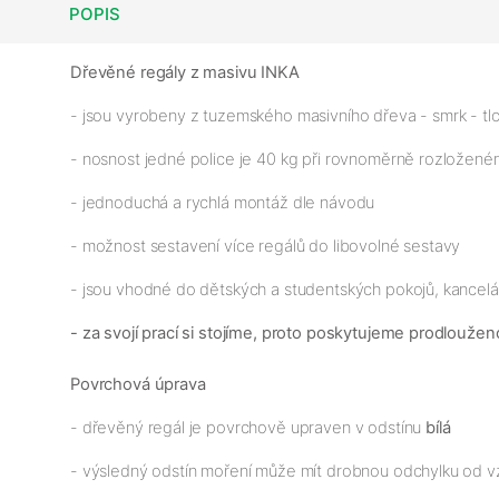
POPIS
Dřevěné regály z masivu INKA
- jsou vyrobeny z tuzemského masivního dřeva - smrk - tlo
- nosnost jedné police je 40 kg při rovnoměrně rozloženém
- jednoduchá a rychlá montáž dle návodu
- možnost sestavení více regálů do libovolné sestavy
- jsou vhodné do dětských a studentských pokojů, kancelář
- za svojí prací si stojíme, proto poskytujeme prodloužen
Povrchová úprava
- dřevěný regál je povrchově upraven v odstínu
bílá
- výsledný odstín moření může mít drobnou odchylku od v