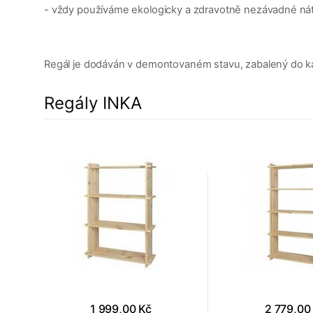
- vždy používáme ekologicky a zdravotně nezávadné ná
Regál je dodáván v demontovaném stavu, zabalený do kar
Regály INKA
1 999,00 Kč
2 779,00