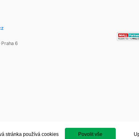
cz
0 Praha 6
á stránka používá cookies
Povolit vše
Up