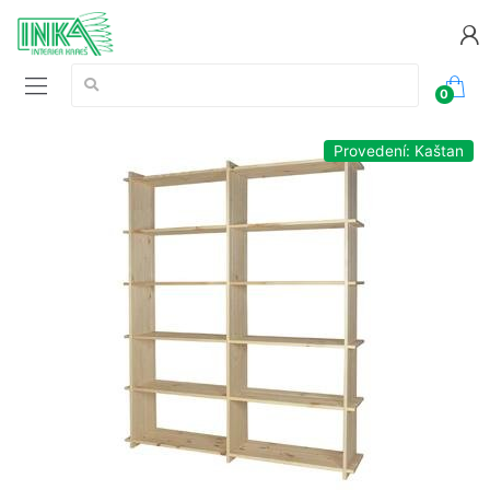
Vyhledávání:
0
Provedení: Kaštan