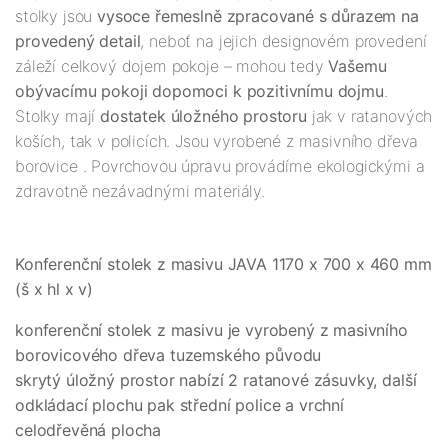
stolky jsou
vysoce řemeslně zpracované s důrazem na
provedený detail
, neboť na jejich designovém provedení
záleží celkový dojem pokoje – mohou tedy
Vašemu
obývacímu pokoji dopomoci k pozitivnímu dojmu
.
Stolky mají
dostatek úložného prostoru
jak v ratanových
koších, tak v policích. Jsou vyrobené z masivního dřeva
borovice . Povrchovou úpravu provádíme ekologickými a
zdravotně nezávadnými materiály.
Konferenční stolek z masivu JAVA 1170 x 700 x 460 mm
(š x hl x v)
konferenční stolek z masivu je vyrobený z masivního
borovicového dřeva tuzemského původu
skrytý úložný prostor nabízí 2 ratanové zásuvky, další
odkládací plochu pak střední police a vrchní
celodřevěná plocha