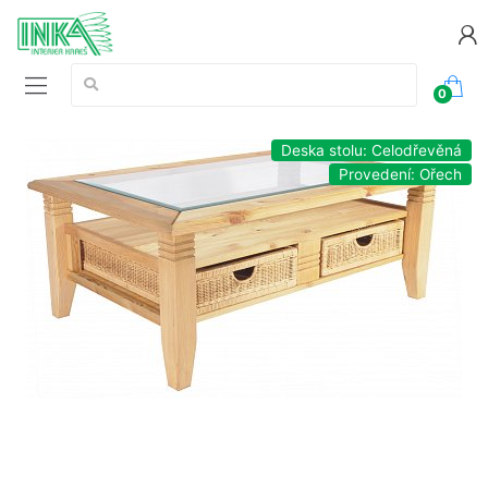
Vyhledávání:
0
Deska stolu: Celodřevěná
Provedení: Ořech