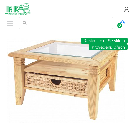
Vyhledávání:
0
Deska stolu: Se sklem
Provedení: Ořech