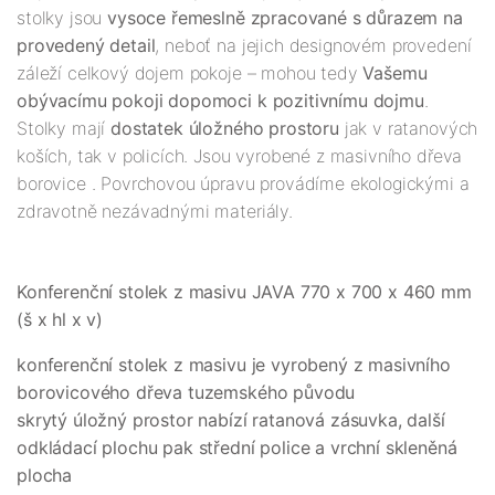
stolky jsou
vysoce řemeslně zpracované s důrazem na
provedený detail
, neboť na jejich designovém provedení
záleží celkový dojem pokoje – mohou tedy
Vašemu
obývacímu pokoji dopomoci k pozitivnímu dojmu
.
Stolky mají
dostatek úložného prostoru
jak v ratanových
koších, tak v policích. Jsou vyrobené z masivního dřeva
borovice . Povrchovou úpravu provádíme ekologickými a
zdravotně nezávadnými materiály.
Konferenční stolek z masivu JAVA 770 x 700 x 460 mm
(š x hl x v)
konferenční stolek z masivu je vyrobený z masivního
borovicového dřeva tuzemského původu
skrytý úložný prostor nabízí ratanová zásuvka, další
odkládací plochu pak střední police a vrchní skleněná
plocha