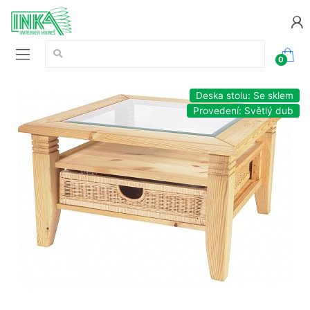
Vyhledávání:
0
Deska stolu: Se sklem
Provedení: Světlý dub