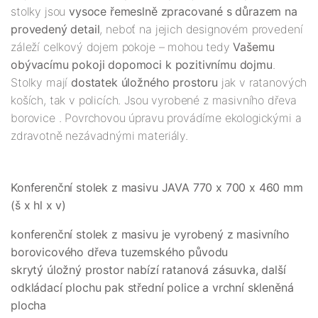
stolky jsou
vysoce řemeslně zpracované s důrazem na
provedený detail
, neboť na jejich designovém provedení
záleží celkový dojem pokoje – mohou tedy
Vašemu
obývacímu pokoji dopomoci k pozitivnímu dojmu
.
Stolky mají
dostatek úložného prostoru
jak v ratanových
koších, tak v policích. Jsou vyrobené z masivního dřeva
borovice . Povrchovou úpravu provádíme ekologickými a
zdravotně nezávadnými materiály.
Konferenční stolek z masivu JAVA 770 x 700 x 460 mm
(š x hl x v)
konferenční stolek z masivu je vyrobený z masivního
borovicového dřeva tuzemského původu
skrytý úložný prostor nabízí ratanová zásuvka, další
odkládací plochu pak střední police a vrchní skleněná
plocha