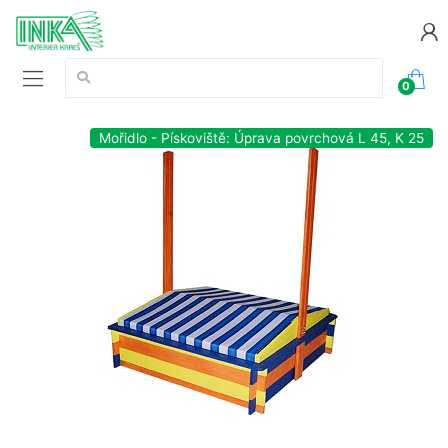
Vyhledávání:
0
Mořidlo - Pískoviště: Úprava povrchová L 45, K 25