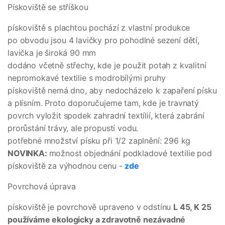
Pískoviště se stříškou
pískoviště s plachtou pochází z vlastní produkce
po obvodu jsou 4 lavičky pro pohodlné sezení dětí,
lavička je široká 90 mm
dodáno včetně střechy, kde je použit potah z kvalitní
nepromokavé textilie s modrobílými pruhy
pískoviště nemá dno, aby nedocházelo k zapaření písku
a plísním. Proto doporučujeme tam, kde je travnatý
povrch vyložit spodek zahradní textílií, která zabrání
prorůstání trávy, ale propustí vodu.
potřebné množství písku při 1/2 zaplnění: 296 kg
NOVINKA:
možnost objednání podkladové textilie pod
pískoviště za výhodnou cenu -
zde
Povrchová úprava
pískoviště je povrchově upraveno v odstínu
L 45, K 25
používáme ekologicky a zdravotně nezávadné