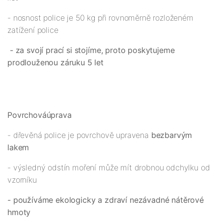
- nosnost police je 50 kg při rovnoměrně rozloženém
zatížení police
- za svojí prací si stojíme, proto poskytujeme
prodlouženou záruku 5 let
Povrchová
úprava
- dřevěná police je povrchově upravena
bezbarvým
lakem
- výsledný odstín moření může mít drobnou odchylku od
vzorníku
- používáme ekologicky a zdraví nezávadné nátěrové
hmoty