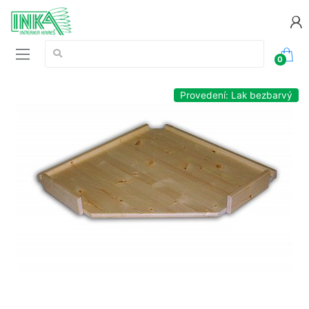
Vyhledávání:
0
Provedení: Lak bezbarvý