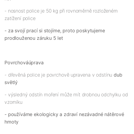
- nosnost police je 50 kg při rovnoměrně rozloženém
zatížení police
- za svojí prací si stojíme, proto poskytujeme
prodlouženou záruku 5 let
Povrchová
úprava
- dřevěná police je povrchově upravena v odstínu
dub
světlý
- výsledný odstín moření může mít drobnou odchylku od
vzorníku
- používáme ekologicky a zdraví nezávadné nátěrové
hmoty