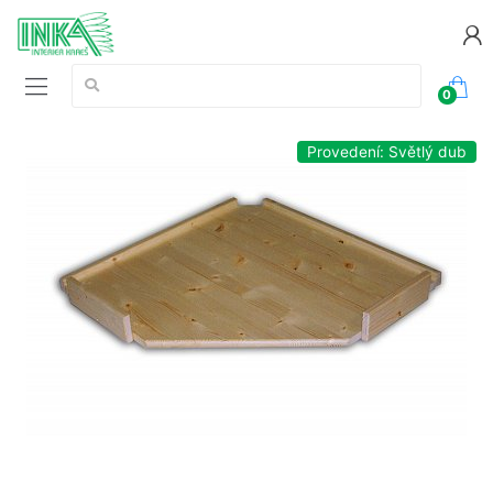
Vyhledávání:
0
Provedení: Světlý dub