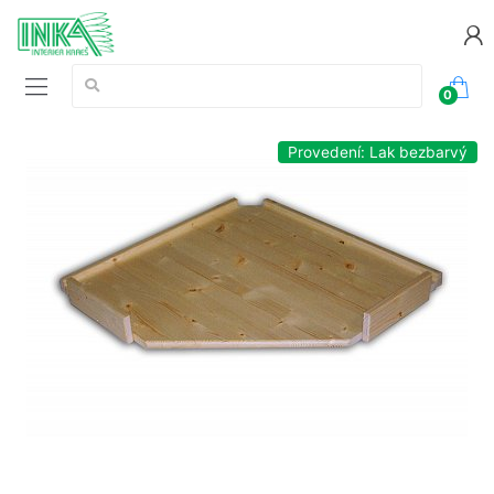
Vyhledávání:
0
Provedení: Lak bezbarvý