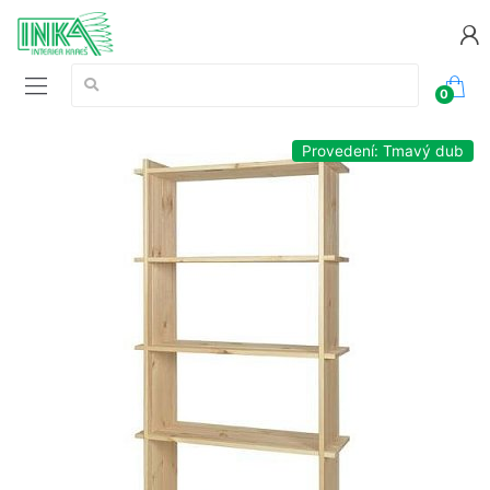
Vyhledávání:
0
Provedení: Tmavý dub