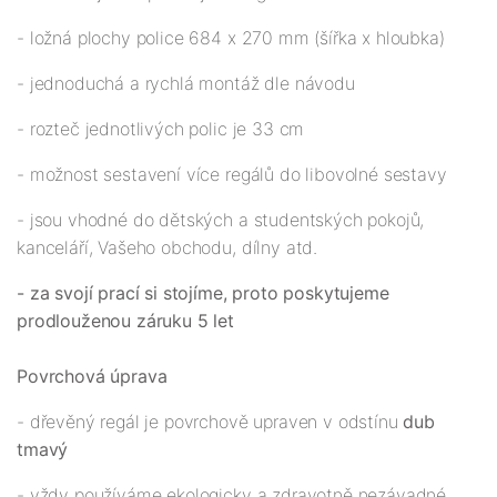
- ložná plochy police 684 x 270 mm (šířka x hloubka)
- jednoduchá a rychlá montáž dle návodu
- rozteč jednotlivých polic je 33 cm
- možnost sestavení více regálů do libovolné sestavy
- jsou vhodné do dětských a studentských pokojů,
kanceláří, Vašeho obchodu, dílny atd.
- za svojí prací si stojíme, proto poskytujeme
prodlouženou záruku 5 let
Povrchová úprava
- dřevěný regál je povrchově upraven v odstínu
dub
tmavý
- vždy používáme ekologicky a zdravotně nezávadné