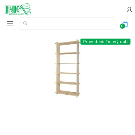
Vyhledávání:
0
Provedení: Tmavý dub