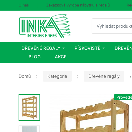
O nás
Zakázková výroba nábytku a regálů
Re
Vyhledat
DŘEVĚNÉ REGÁLY
PÍSKOVIŠTĚ
DŘEVĚN
BLOG
AKCE
Domů
Kategorie
Dřevěné regály
Proveden