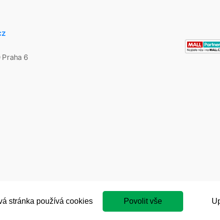
cz
0 Praha 6
á stránka používá cookies
Povolit vše
Up