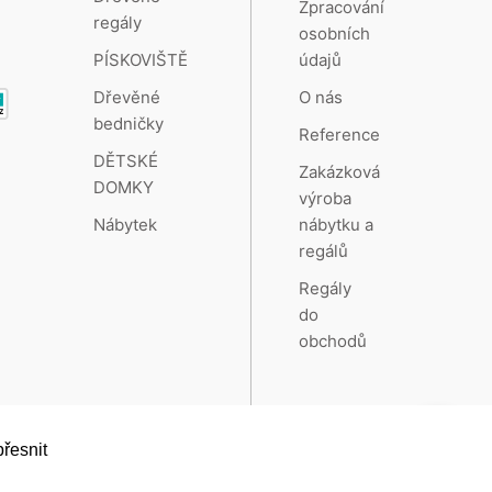
Zpracování
regály
osobních
údajů
PÍSKOVIŠTĚ
O nás
Dřevěné
bedničky
Reference
DĚTSKÉ
Zakázková
DOMKY
výroba
nábytku a
Nábytek
regálů
Regály
do
obchodů
řesnit
Vytvořeno systémem
RETAILYS.