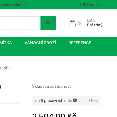
hodní podmínky
Přihlásit se
Košík
0
Prázdný
MÍTKA
VÁNOČNÍ ZBOŽÍ
REFERENCE
m Bílá
0
Skladová dostupnost
do 5 pracovních dnů:
>5 ks
2 504,00 Kč