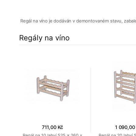
Regál na víno je dodáván v demontovaném stavu, zabalen
Regály na víno
711,00 Kč
1 090,00
80 x
Regál na 10 lahví 525 x 260 x
Regál na 20 lahví 