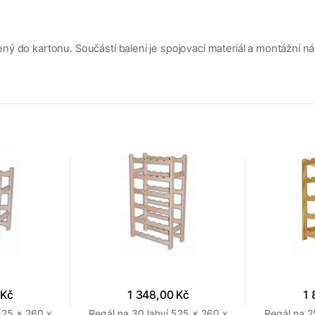
ý do kartonu. Součástí balení je spojovací materiál a montážní n
 Kč
1 348,00 Kč
1 
525 x 260 x
Regál na 30 lahví 525 x 260 x
Regál na 2