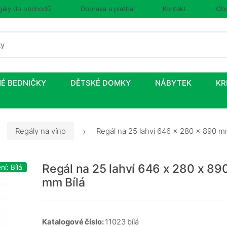
gály do obchodů
Doprava a platba
Kontakt
Obc
É BEDNIČKY
DĚTSKÉ DOMKY
NÁBYTEK
KR
Regály na víno
Regál na 25 lahví 646 x 280 x 890 m
Regál na 25 lahví 646 x 280 x 89
í: Bílá
mm Bílá
Katalogové číslo:
11023 bílá