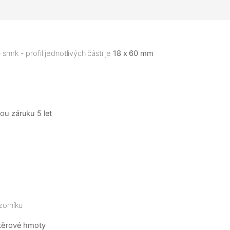
mrk - profil jednotlivých částí je
18 x 60 mm
nou záruku 5 let
zorníku
těrové hmoty