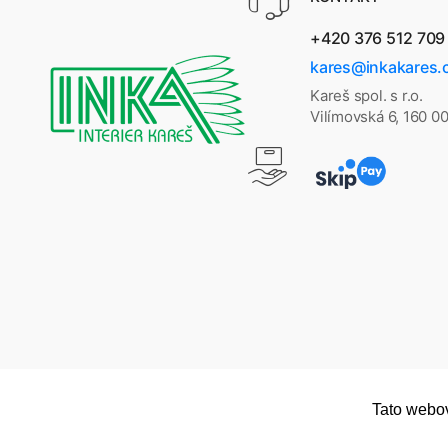
+420 376 512 709
kares@inkakares.
Kareš spol. s r.o.
Vilímovská 6, 160 0
Tato webov
Copyright © 2026
Dřevěné regály