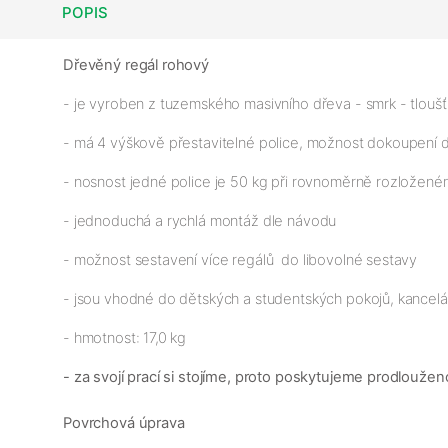
POPIS
Dřevěný regál rohový
- je vyroben z tuzemského masivního dřeva - smrk - tloušťk
- má 4 výškově přestavitelné police, možnost dokoupení d
- nosnost jedné police je 50 kg při rovnoměrně rozloženém
- jednoduchá a rychlá montáž dle návodu
- možnost sestavení více regálů do libovolné sestavy
- jsou vhodné do dětských a studentských pokojů, kancelář
- hmotnost: 17,0 kg
- za svojí prací si stojíme, proto poskytujeme prodloužen
Povrchová úprava