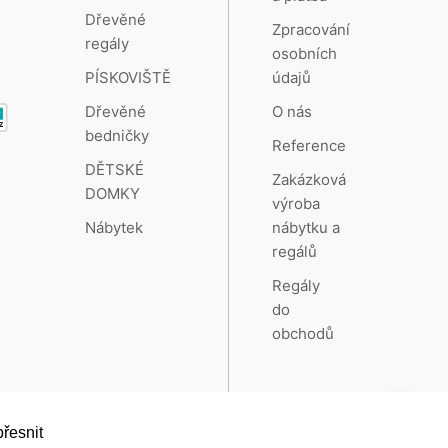
Dřevěné
Zpracování
regály
osobních
údajů
PÍSKOVIŠTĚ
O nás
Dřevěné
bedničky
Reference
DĚTSKÉ
Zakázková
DOMKY
výroba
nábytku a
Nábytek
regálů
Regály
do
obchodů
řesnit
Vytvořeno systémem
RETAILYS.