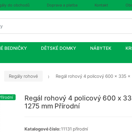
gály do obchodů
Doprava a platba
Kontakt
Obc
É BEDNIČKY
DĚTSKÉ DOMKY
NÁBYTEK
KR
Regály rohové
Regál rohový 4 policový 600 x 335 x
Regál rohový 4 policový 600 x 33
řírodní
1275 mm Přírodní
Katalogové číslo:
11131 přírodní