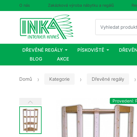
O nás
Zakázková výroba nábytku a regálů
Re
Vyhledat
DŘEVĚNÉ REGÁLY
PÍSKOVIŠTĚ
DŘEVĚN
BLOG
AKCE
Domů
Kategorie
Dřevěné regály
Provedení: P