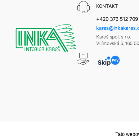
KONTAKT
+420 376 512 709
kares@inkakares.
Kareš spol. s r.o.
Vilímovská 6, 160 0
Tato webov
Copyright © 2026
Dřevěné regály