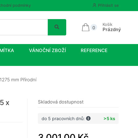
hodní podmínky
Přihlásit se
Košík
0
Prázdný
MÍTKA
VÁNOČNÍ ZBOŽÍ
REFERENCE
 1275 mm Přírodní
5 x
Skladová dostupnost
do 5 pracovních dnů:
>5 ks
3 001,00 Kč