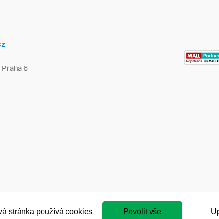
cz
0 Praha 6
á stránka používá cookies
Povolit vše
Up