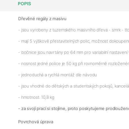
POPIS
Dřevěné regály z masivu
- jsou vyrobeny z tuzemského masivního dřeva - smrk - tlou
- mají 5 výškově přestavitelných polic, možnost dokoupení
- bočnice jsou navrtány po 64 mm pro variabilní nastavení 
- nosnost jedné police je 50 kg při rovnoměrně rozloženém
- jednoduchá a rychlá montáž dle návodu
- jsou vhodné do dětských a studentských pokojů, kancelář
- hmotnost: 10,8 kg
- za svojí prací si stojíme, proto poskytujeme prodloužen
Povrchová úprava