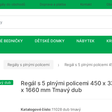
gály do obchodů
Doprava a platba
Kontakt
Obc
É BEDNIČKY
DĚTSKÉ DOMKY
NÁBYTEK
KR
Regály s plnými policemi
Regál s 5 plnými policemi
Regál s 5 plnými policemi 450 x 
vý dub
x 1660 mm Tmavý dub
Katalogové číslo:
11028 dub tmavý