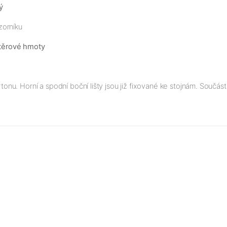
ý
zorníku
těrové hmoty
. Horní a spodní boční lišty jsou již fixované ke stojnám. Součástí