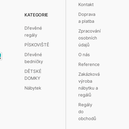
Kontakt
Doprava
KATEGORIE
a platba
Dřevěné
Zpracování
regály
osobních
údajů
PÍSKOVIŠTĚ
O nás
Dřevěné
bedničky
Reference
DĚTSKÉ
Zakázková
DOMKY
výroba
nábytku a
Nábytek
regálů
Regály
do
obchodů