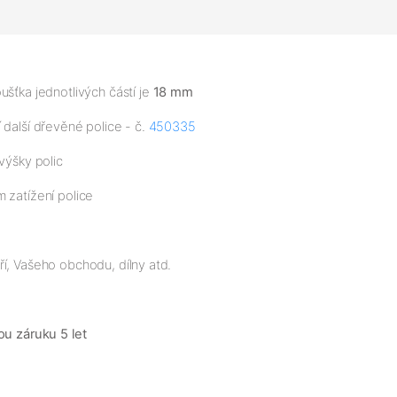
šťka jednotlivých částí je
18 mm
 další dřevěné police - č.
450335
výšky polic
 zatížení police
í, Vašeho obchodu, dílny atd.
ou záruku 5 let