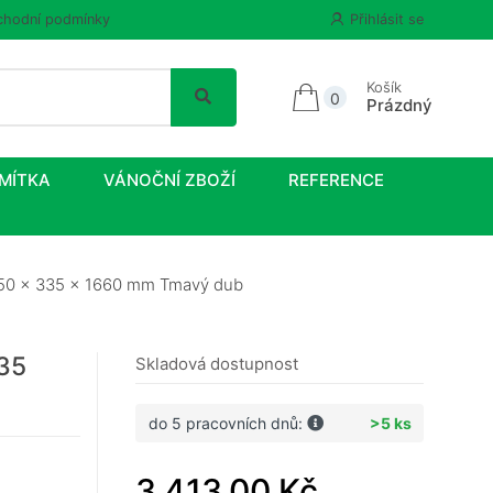
hodní podmínky
Přihlásit se
Košík
0
Prázdný
MÍTKA
VÁNOČNÍ ZBOŽÍ
REFERENCE
 450 x 335 x 1660 mm Tmavý dub
335
Skladová dostupnost
do 5 pracovních dnů:
>5 ks
3 413,00 Kč