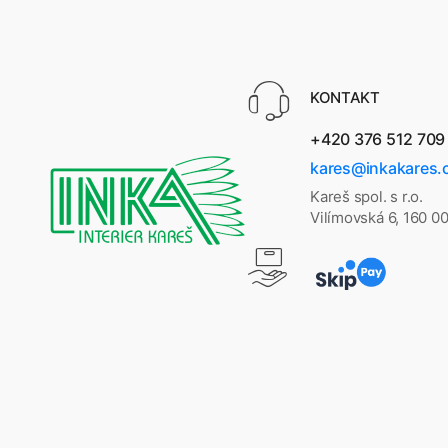
KONTAKT
+420 376 512 709
kares@inkakares.
Kareš spol. s r.o.
Vilímovská 6, 160 0