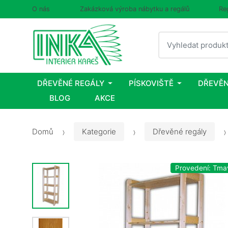
O nás
Zakázková výroba nábytku a regálů
Re
Vyhledat
DŘEVĚNÉ REGÁLY
PÍSKOVIŠTĚ
DŘEVĚN
BLOG
AKCE
Domů
Kategorie
Dřevěné regály
Provedení: Tma