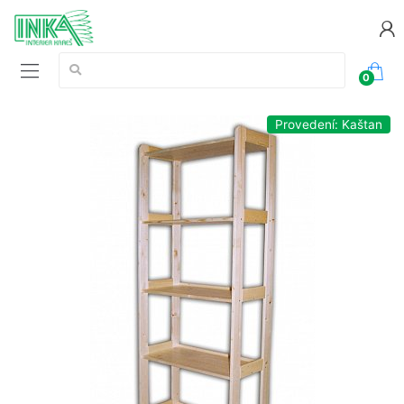
Vyhledávání:
0
Provedení: Kaštan