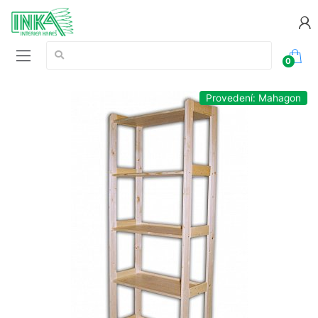
Vyhledávání:
0
Provedení: Mahagon