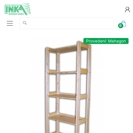
Vyhledávání:
0
Provedení: Mahagon