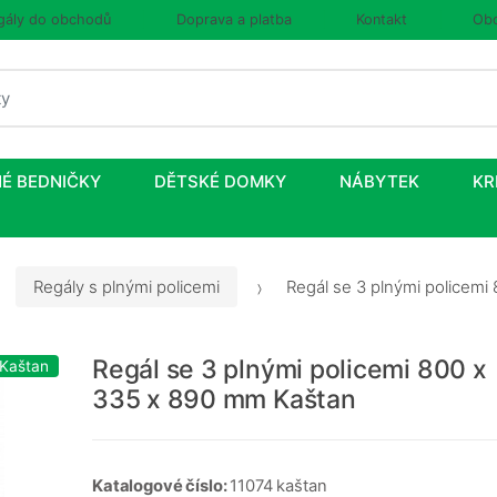
gály do obchodů
Doprava a platba
Kontakt
Obc
É BEDNIČKY
DĚTSKÉ DOMKY
NÁBYTEK
KR
Regály s plnými policemi
Regál se 3 plnými policem
Regál se 3 plnými policemi 800 x
 Kaštan
335 x 890 mm Kaštan
Katalogové číslo:
11074 kaštan