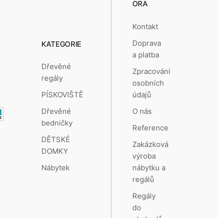
ORA
Kontakt
Doprava
KATEGORIE
a platba
Dřevěné
Zpracování
regály
osobních
údajů
PÍSKOVIŠTĚ
O nás
Dřevěné
bedničky
Reference
DĚTSKÉ
Zakázková
DOMKY
výroba
nábytku a
Nábytek
regálů
Regály
do