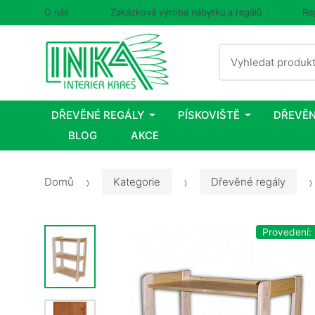
O nás
Zakázková výroba nábytku a regálů
Re
Vyhledat
DŘEVĚNÉ REGÁLY
PÍSKOVIŠTĚ
DŘEVĚN
BLOG
AKCE
Domů
Kategorie
Dřevěné regály
Provedení: