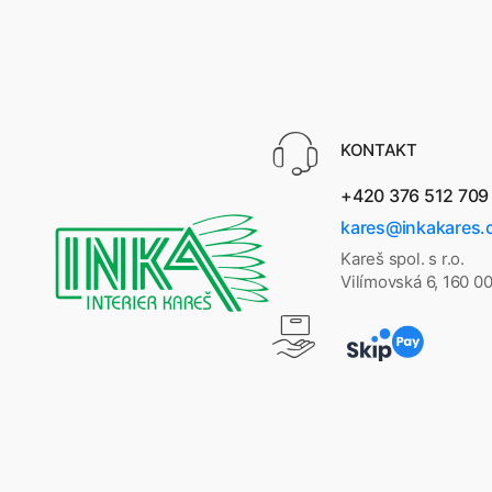
KONTAKT
+420 376 512 709
kares@inkakares.
Kareš spol. s r.o.
Vilímovská 6, 160 0