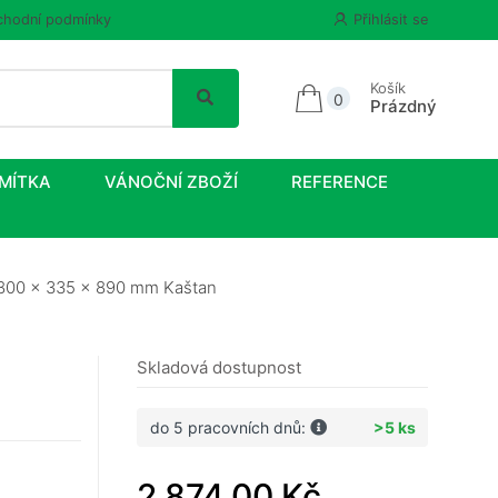
hodní podmínky
Přihlásit se
Košík
0
Prázdný
MÍTKA
VÁNOČNÍ ZBOŽÍ
REFERENCE
i 800 x 335 x 890 mm Kaštan
Skladová dostupnost
do 5 pracovních dnů:
>5 ks
2 874,00 Kč