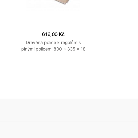
616,00 Kč
Dřevěná police k regálům s
plnými policemi 800 x 335 x 18
mm (š x hl x v) Kaštan