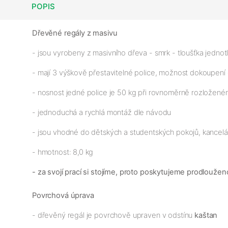
POPIS
Dřevěné regály z masivu
- jsou vyrobeny z masivního dřeva - smrk - tloušťka jednotl
- mají 3 výškově přestavitelné police, možnost dokoupení
- nosnost jedné police je 50 kg při rovnoměrně rozloženém
- jednoduchá a rychlá montáž dle návodu
- jsou vhodné do dětských a studentských pokojů, kancelář
- hmotnost: 8,0 kg
- za svojí prací si stojíme, proto poskytujeme prodloužen
Povrchová úprava
- dřevěný regál je povrchově upraven v odstínu
kaštan