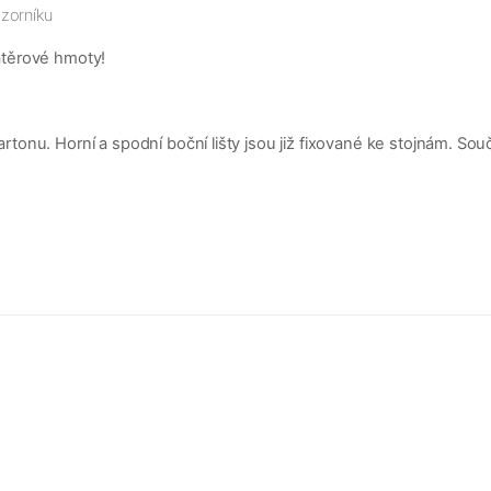
zorníku
átěrové hmoty!
nu. Horní a spodní boční lišty jsou již fixované ke stojnám. Součá