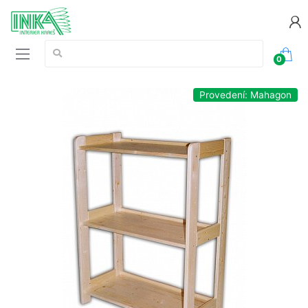
Vyhledávání:
0
Provedení: Mahagon