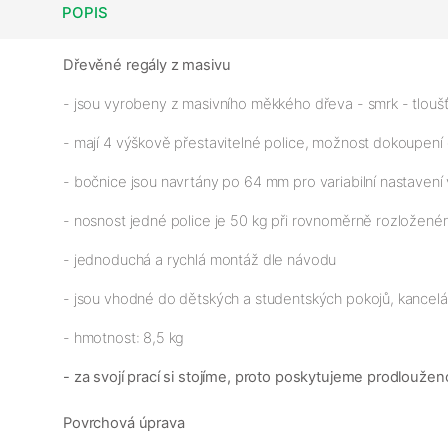
POPIS
Dřevěné regály z masivu
- jsou vyrobeny z masivního měkkého dřeva - smrk - tloušť
- mají 4 výškově přestavitelné police, možnost dokoupení 
- bočnice jsou navrtány po 64 mm pro variabilní nastavení 
- nosnost jedné police je 50 kg při rovnoměrně rozloženém
- jednoduchá a rychlá montáž dle návodu
- jsou vhodné do dětských a studentských pokojů, kancelář
- hmotnost: 8,5 kg
- za svojí prací si stojíme, proto poskytujeme prodloužen
Povrchová úprava