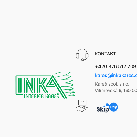
KONTAKT
+420 376 512 709
kares@inkakares.
Kareš spol. s r.o.
Vilímovská 6, 160 0