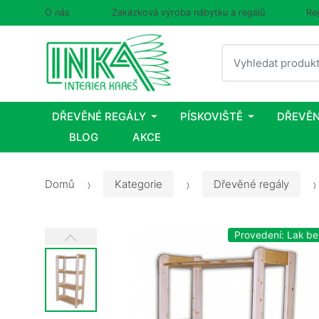
O nás
Zakázková výroba nábytku a regálů
Re
Vyhledat
DŘEVĚNÉ REGÁLY
PÍSKOVIŠTĚ
DŘEVĚN
BLOG
AKCE
Domů
Kategorie
Dřevěné regály
Provedení: Lak b