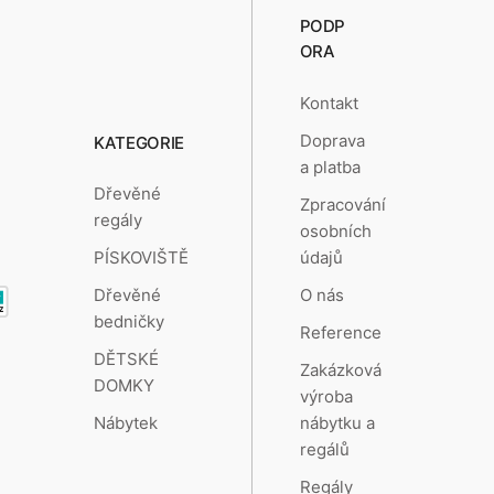
PODP
ORA
Kontakt
Doprava
KATEGORIE
a platba
Dřevěné
Zpracování
regály
osobních
údajů
PÍSKOVIŠTĚ
O nás
Dřevěné
bedničky
Reference
DĚTSKÉ
Zakázková
DOMKY
výroba
nábytku a
Nábytek
regálů
Regály