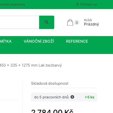
hodní podmínky
Přihlásit se
Košík
0
Prázdný
MÍTKA
VÁNOČNÍ ZBOŽÍ
REFERENCE
 450 x 335 x 1275 mm Lak bezbarvý
Skladová dostupnost
do 5 pracovních dnů:
>5 ks
2 784,00 Kč