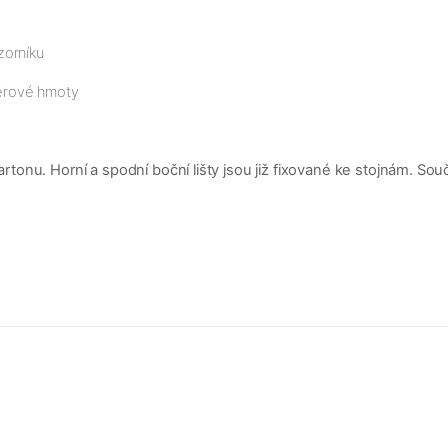
zorníku
ěrové hmoty
nu. Horní a spodní boční lišty jsou již fixované ke stojnám. Součá