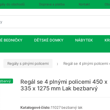
gály do obchodů
Doprava a platba
Kontakt
Obc
É BEDNIČKY
DĚTSKÉ DOMKY
NÁBYTEK
KR
Regály s plnými policemi
Regál se 4 plnými policemi
Regál se 4 plnými policemi 450 x
ezbarvý
335 x 1275 mm Lak bezbarvý
Katalogové číslo:
11027 bezbarvý lak