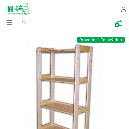
Vyhledávání:
0
Provedení: Tmavý dub