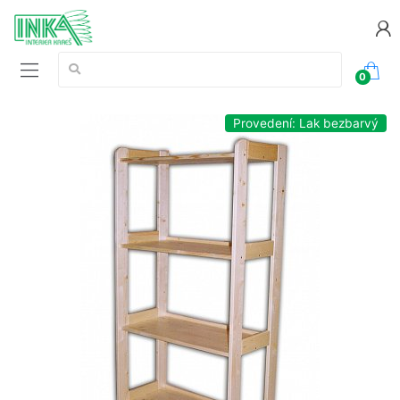
Vyhledávání:
0
Provedení: Lak bezbarvý