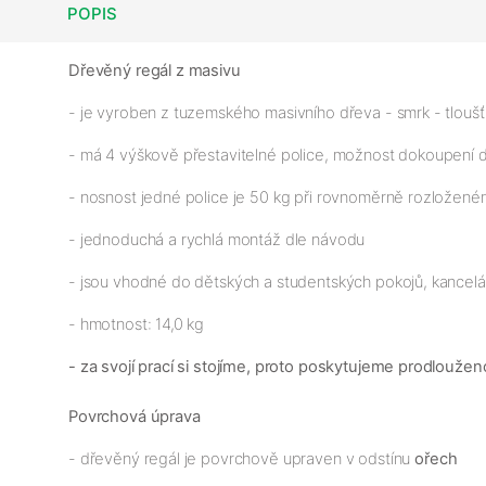
POPIS
Dřevěný regál z masivu
- je vyroben z tuzemského masivního dřeva - smrk - tloušťk
- má 4 výškově přestavitelné police, možnost dokoupení 
- nosnost jedné police je 50 kg při rovnoměrně rozloženém
- jednoduchá a rychlá montáž dle návodu
- jsou vhodné do dětských a studentských pokojů, kancelář
- hmotnost: 14,0 kg
- za svojí prací si stojíme, proto poskytujeme prodloužen
Povrchová úprava
- dřevěný regál je povrchově upraven v odstínu
ořech