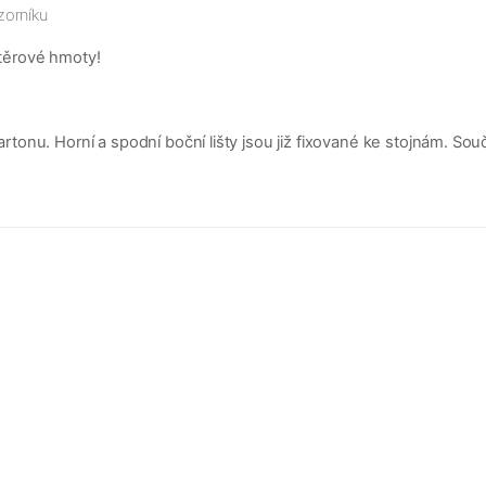
zorníku
těrové hmoty!
nu. Horní a spodní boční lišty jsou již fixované ke stojnám. Součá