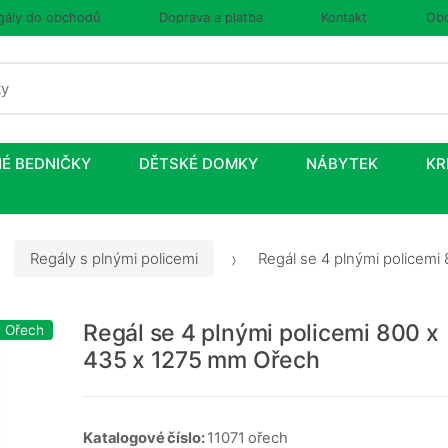
gály do obchodů
Doprava a platba
Kontakt
Obc
É BEDNIČKY
DĚTSKÉ DOMKY
NÁBYTEK
KR
Regály s plnými policemi
Regál se 4 plnými policem
Regál se 4 plnými policemi 800 x
: Ořech
435 x 1275 mm Ořech
Katalogové číslo:
11071 ořech