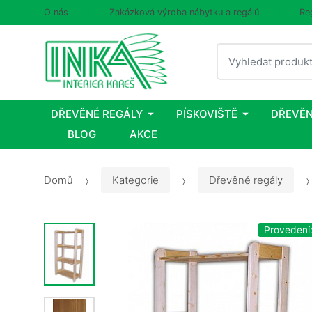
O nás
Zakázková výroba nábytku a regálů
Re
Vyhledat
DŘEVĚNÉ REGÁLY
PÍSKOVIŠTĚ
DŘEVĚN
BLOG
AKCE
Domů
Kategorie
Dřevěné regály
Provedení