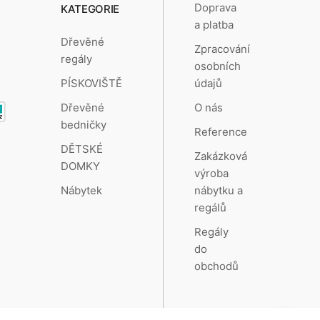
Doprava
KATEGORIE
a platba
Dřevěné
Zpracování
regály
osobních
údajů
PÍSKOVIŠTĚ
O nás
Dřevěné
bedničky
Reference
DĚTSKÉ
Zakázková
DOMKY
výroba
nábytku a
Nábytek
regálů
Regály
do
obchodů