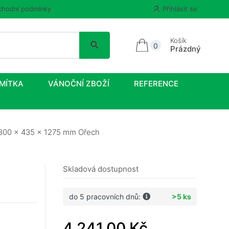
hodní podmínky
Přihlásit se
Košík
0
Prázdný
MÍTKA
VÁNOČNÍ ZBOŽÍ
REFERENCE
i 800 x 435 x 1275 mm Ořech
Skladová dostupnost
do 5 pracovních dnů:
>5 ks
4 241,00 Kč