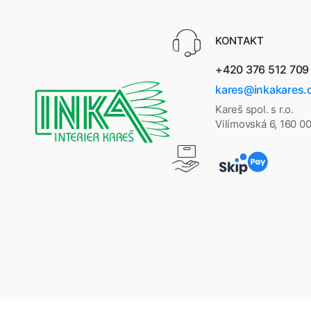
KONTAKT
+420 376 512 709
kares@inkakares.
Kareš spol. s r.o.
Vilímovská 6, 160 0