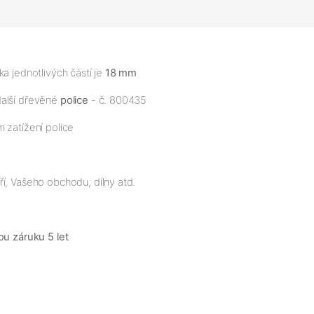
a jednotlivých částí je
18 mm
další dřevěné
police
- č. 800435
 zatížení police
í, Vašeho obchodu, dílny atd.
ou záruku 5 let