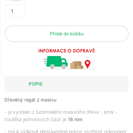
Přidat do košíku
POPIS
Dřevěný regál z masivu
- je vyroben z tuzemského masivního dřeva - smrk -
tloušťka jednotlivých částí je
18 mm
- má 4 výškově přestavitelné police, možnost dokoupení