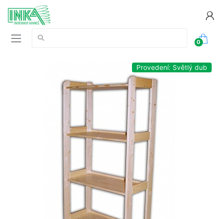
Vyhledávání:
0
Provedení: Světlý dub