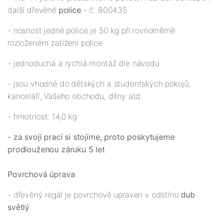
další dřevěné
police
- č. 800435
- nosnost jedné police je 50 kg při rovnoměrně
rozloženém zatížení police
- jednoduchá a rychlá montáž dle návodu
- jsou vhodné do dětských a studentských pokojů,
kanceláří, Vašeho obchodu, dílny atd.
- hmotnost: 14,0 kg
- za svojí prací si stojíme, proto poskytujeme
prodlouženou záruku 5 let
Povrchová úprava
- dřevěný regál je povrchově upraven v odstínu
dub
světlý