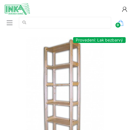
Vyhledávání:
0
Provedení: Lak bezbarvý