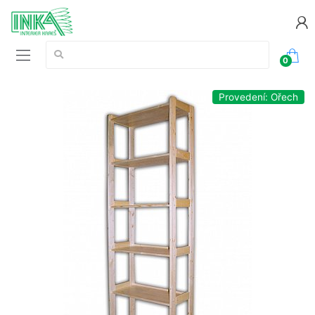
Vyhledávání:
0
Provedení: Ořech