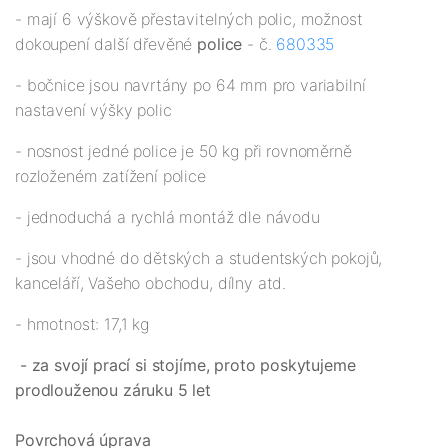
- mají 6 výškově přestavitelných polic, možnost
dokoupení další dřevěné
police
- č.
680335
- bočnice jsou navrtány po 64 mm pro variabilní
nastavení výšky polic
- nosnost jedné police je 50 kg při rovnoměrně
rozloženém zatížení police
- jednoduchá a rychlá montáž dle návodu
- jsou vhodné do dětských a studentských pokojů,
kanceláří, Vašeho obchodu, dílny atd.
- hmotnost: 17,1 kg
- za svojí prací si stojíme, proto poskytujeme
prodlouženou záruku 5 let
Povrchová úprava