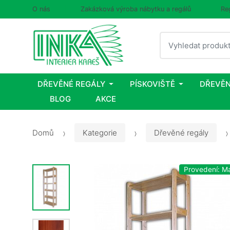
O nás
Zakázková výroba nábytku a regálů
Re
Vyhledat
DŘEVĚNÉ REGÁLY
PÍSKOVIŠTĚ
DŘEVĚN
BLOG
AKCE
Domů
Kategorie
Dřevěné regály
Provedení: M