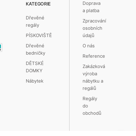
Doprava
KATEGORIE
a platba
Dřevěné
Zpracování
regály
osobních
údajů
PÍSKOVIŠTĚ
O nás
Dřevěné
bedničky
Reference
DĚTSKÉ
Zakázková
DOMKY
výroba
nábytku a
Nábytek
regálů
Regály
do
obchodů