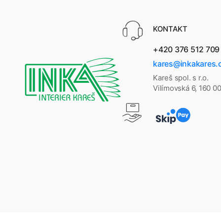
KONTAKT
+420 376 512 709
kares@inkakares.
Kareš spol. s r.o.
Vilímovská 6, 160 0