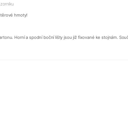
zorníku
átěrové hmoty!
nu. Horní a spodní boční lišty jsou již fixované ke stojnám. Součá