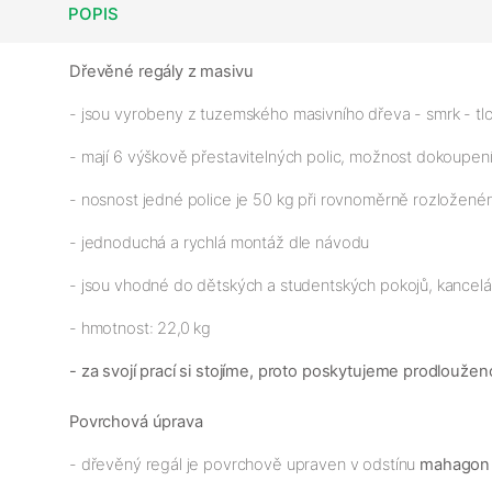
POPIS
Dřevěné regály z masivu
- jsou vyrobeny z tuzemského masivního dřeva - smrk - tlo
- mají 6 výškově přestavitelných polic, možnost dokoupen
- nosnost jedné police je 50 kg při rovnoměrně rozloženém
- jednoduchá a rychlá montáž dle návodu
- jsou vhodné do dětských a studentských pokojů, kancelář
- hmotnost: 22,0 kg
- za svojí prací si stojíme, proto poskytujeme prodloužen
Povrchová úprava
- dřevěný regál je povrchově upraven v odstínu
mahagon