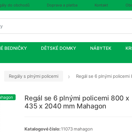
gály do obchodů
Doprava a platba
Kontakt
Obc
É BEDNIČKY
DĚTSKÉ DOMKY
NÁBYTEK
KR
Regály s plnými policemi
Regál se 6 plnými policem
Regál se 6 plnými policemi 800 x
ahagon
435 x 2040 mm Mahagon
Katalogové číslo:
11073 mahagon