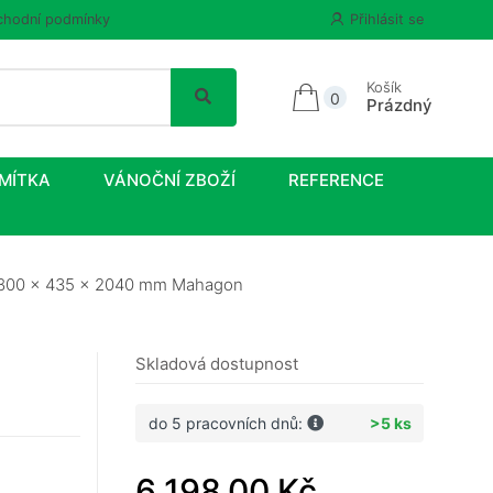
hodní podmínky
Přihlásit se
Košík
0
Prázdný
MÍTKA
VÁNOČNÍ ZBOŽÍ
REFERENCE
i 800 x 435 x 2040 mm Mahagon
Skladová dostupnost
do 5 pracovních dnů:
>5 ks
6 198,00 Kč