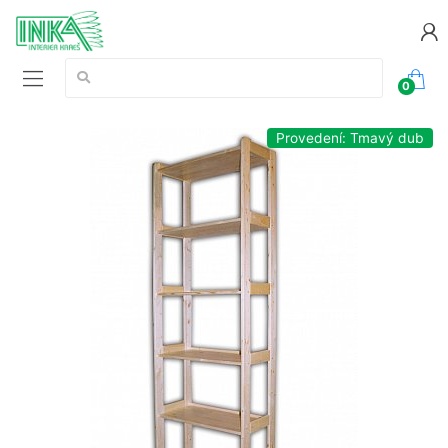
Vyhledávání:
0
Provedení: Tmavý dub