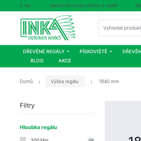
O nás
Zakázková výroba nábytku a regálů
Re
Vyhledat
DŘEVĚNÉ REGÁLY
PÍSKOVIŠTĚ
DŘEVĚN
BLOG
AKCE
Domů
Výška regálu
1840 mm
Filtry
Hloubka regálu
300 Mm
48