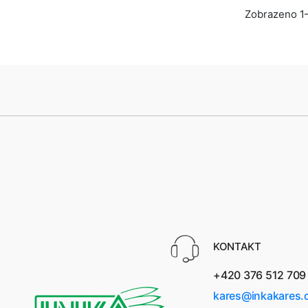
Zobrazeno 1–
mm Třešeň
KONTAKT
+420 376 512 709
kares@inkakares.