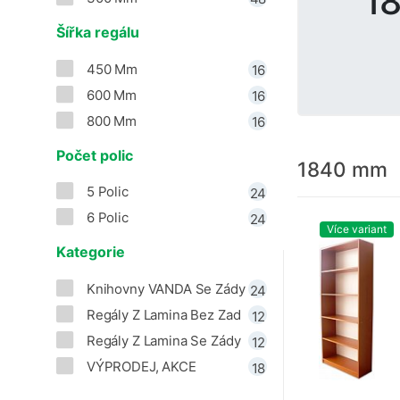
1
Šířka regálu
450 Mm
16
600 Mm
16
800 Mm
16
Počet polic
1840 mm
5 Polic
24
6 Polic
24
Více variant
Kategorie
Knihovny VANDA Se Zády
24
Regály Z Lamina Bez Zad
12
Regály Z Lamina Se Zády
12
VÝPRODEJ, AKCE
18