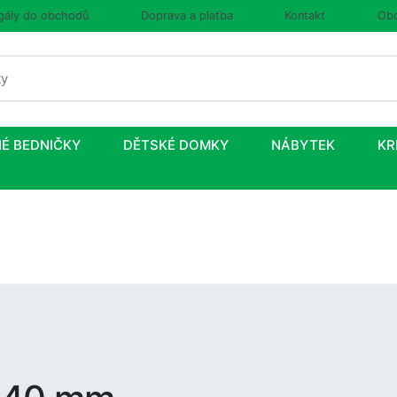
gály do obchodů
Doprava a platba
Kontakt
Obc
É BEDNIČKY
DĚTSKÉ DOMKY
NÁBYTEK
KR