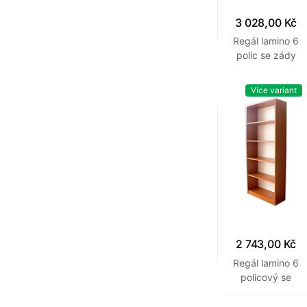
3 028,00 Kč
Regál lamino 6
polic se zády
800 x 300 x
1840 mm
Více variant
Třešeň
2 743,00 Kč
Regál lamino 6
policový se
zády 600 x
300 x 1840