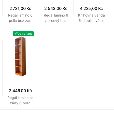
2 731,00 Kč
2 543,00 Kč
4 235,00 Kč
Regál lamino 6
Regál lamino 6
Knihovna vanda
polic bez zad
policový bez
5-ti policová se
800 x 300 x
zad 600 x 300
zády 800 x
1840 mm
x 1840 mm
300 x 1840
Více variant
Třešeň
Třešeň
mm Přírodní
2 446,00 Kč
Regál lamino se
zády 6 polic
450 x 300 x
1840 mm Buk