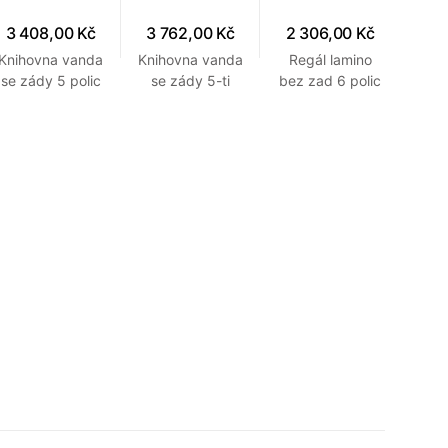
3 408,00 Kč
3 762,00 Kč
2 306,00 Kč
Knihovna vanda
Knihovna vanda
Regál lamino
se zády 5 polic
se zády 5-ti
bez zad 6 polic
450 x 300 x
policová 600 x
450 x 300 x
1840 mm
300 x 1840
1840 mm Buk
Přírodní
mm Přírodní