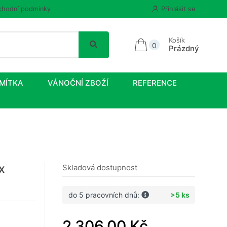
hodní podmínky
Přihlásit se
Košík
0
Prázdný
MÍTKA
VÁNOČNÍ ZBOŽÍ
REFERENCE
x
Skladová dostupnost
do 5 pracovních dnů:
>5 ks
2 306,00 Kč