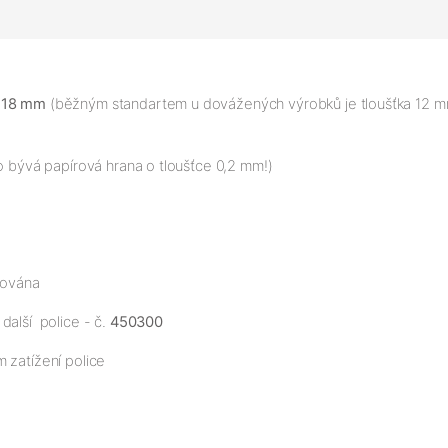
:
18 mm
(běžným standartem u dovážených výrobků je tloušťka 12 mm
to bývá papírová hrana o tloušťce 0,2 mm!)
tována
další police - č.
450300
 zatížení police