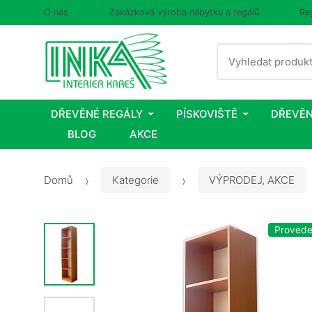
O nás
Zakázková výroba nábytku a regálů
Re
Vyhledat
DŘEVĚNÉ REGÁLY
PÍSKOVIŠTĚ
DŘEVĚN
BLOG
AKCE
Domů
Kategorie
VÝPRODEJ, AKCE
Provede