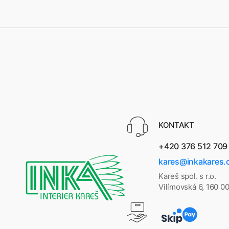
KONTAKT
+420 376 512 709
kares@inkakares.
Kareš spol. s r.o.
Vilímovská 6, 160 0