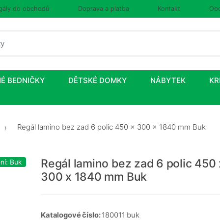
gály do obchodů
Doprava a platba
Kontakt
Obc
É BEDNIČKY
DĚTSKÉ DOMKY
NÁBYTEK
KR
Regál lamino bez zad 6 polic 450 x 300 x 1840 mm Buk
Regál lamino bez zad 6 polic 450 
ní: Buk
300 x 1840 mm Buk
Katalogové číslo:
180011 buk