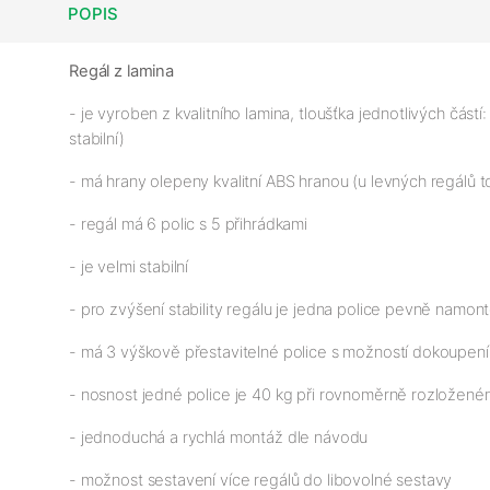
POPIS
Regál z lamina
- je vyroben z kvalitního lamina, tloušťka jednotlivých částí
stabilní)
- má hrany olepeny kvalitní ABS hranou (u levných regálů 
- regál má 6 polic s 5 přihrádkami
- je velmi stabilní
- pro zvýšení stability regálu je jedna police pevně namon
- má 3 výškově přestavitelné police s možností dokoupení 
- nosnost jedné police je 40 kg při rovnoměrně rozloženém
- jednoduchá a rychlá montáž dle návodu
- možnost sestavení více regálů do libovolné sestavy