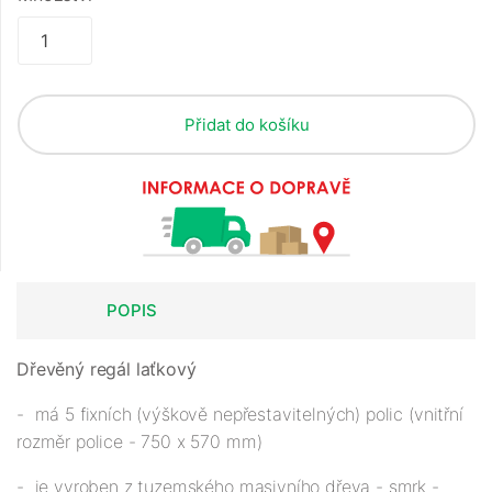
Přidat do košíku
POPIS
Dřevěný regál laťkový
- má 5 fixních (výškově nepřestavitelných) polic (vnitřní
rozměr police - 750 x 570 mm)
- je vyroben z tuzemského masivního dřeva - smrk -