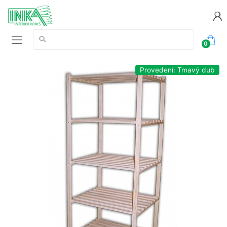
Vyhledávání:
0
Provedení: Tmavý dub