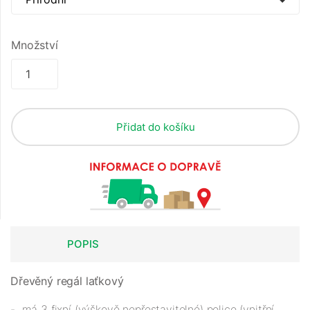
Množství
Přidat do košíku
POPIS
Dřevěný regál laťkový
- má 3 fixní (výškově nepřestavitelné) police (vnitřní