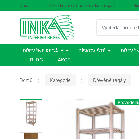
O nás
Zakázková výroba nábytku a regálů
Re
Vyhledat
DŘEVĚNÉ REGÁLY
PÍSKOVIŠTĚ
DŘEVĚN
BLOG
AKCE
Domů
Kategorie
Dřevěné regály
Provedení