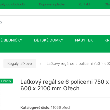
gály do obchodů
Doprava a platba
Kontakt
Obc
É BEDNIČKY
DĚTSKÉ DOMKY
NÁBYTEK
KR
Regály laťkové
Laťkový regál se 6 policemi 750 x 6
Laťkový regál se 6 policemi 750 x
: Ořech
600 x 2100 mm Ořech
Katalogové číslo:
11056 ořech