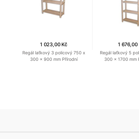
1 023,00 Kč
1 676,00
i 750
Regál laťkový 3 policový 750 x
Regál laťkový 5 po
í
300 x 900 mm Přírodní
300 x 1700 mm 
přírodní