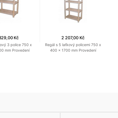
329,00 Kč
2 207,00 Kč
kový 3 police 750 x
Regál s 5 laťkový policemi 750 x
Reg
00 mm Provedení
400 x 1700 mm Provedení
x
přírodní
přírodní