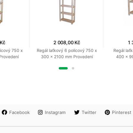
 Kč
2 008,00 Kč
1 
licový 750 x
Regál laťkový 6 policový 750 x
Regál lať
Provedení
300 x 2100 mm Provedení
400 x 9
přírodní
Facebook
Instagram
Twitter
Pinterest