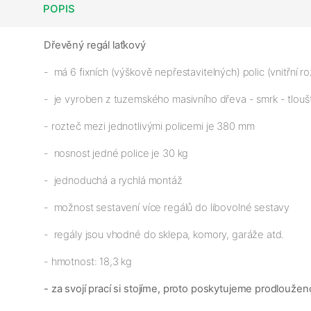
POPIS
Dřevěný regál laťkový
- má 6 fixních (výškově nepřestavitelných) polic (vnitřní 
- je vyroben z tuzemského masivního dřeva - smrk - tloušť
- rozteč mezi jednotlivými policemi je 380 mm
- nosnost jedné police je 30 kg
- jednoduchá a rychlá montáž
- možnost sestavení více regálů do libovolné sestavy
- regály jsou vhodné do sklepa, komory, garáže atd.
- hmotnost: 18,3 kg
- za svojí prací si stojíme, proto poskytujeme prodloužen