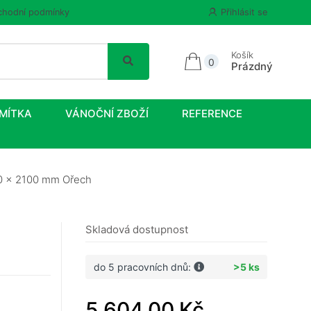
hodní podmínky
Přihlásit se
Košík
0
Prázdný
MÍTKA
VÁNOČNÍ ZBOŽÍ
REFERENCE
00 x 2100 mm Ořech
Skladová dostupnost
do 5 pracovních dnů:
>5 ks
5 604,00 Kč