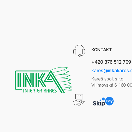
KONTAKT
+420 376 512 709
kares@inkakares.
Kareš spol. s r.o.
Vilímovská 6, 160 0