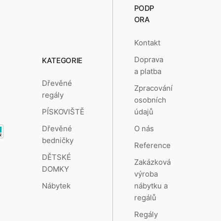
PODP
ORA
Kontakt
Doprava
KATEGORIE
a platba
Dřevěné
Zpracování
regály
osobních
údajů
PÍSKOVIŠTĚ
O nás
Dřevěné
bedničky
Reference
DĚTSKÉ
Zakázková
DOMKY
výroba
nábytku a
Nábytek
regálů
Regály