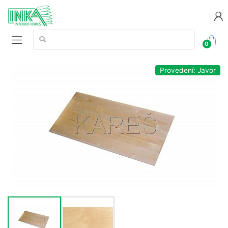
Vyhledávání:
0
Provedení: Javor